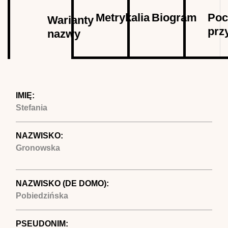
Autor
Metrykalia
Biogram
Poc
Warianty
prz
nazwy
(aktywna
karta)
IMIĘ:
Stefania
NAZWISKO:
Gronowska
NAZWISKO (DE DOMO):
Pobiedzińska
PSEUDONIM: