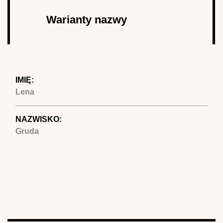
Autor
Warianty nazwy
(aktywna
karta)
IMIĘ:
Lena
NAZWISKO:
Gruda