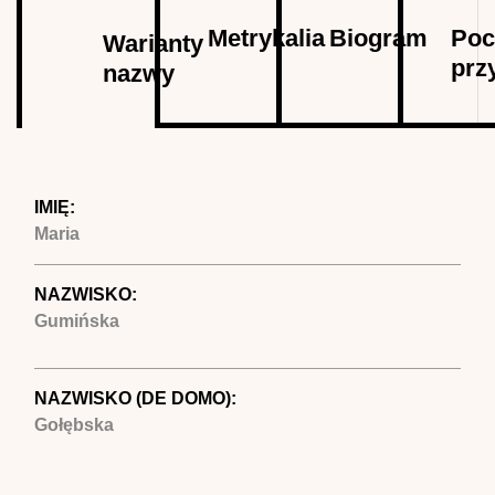
Autor
Metrykalia
Biogram
Poc
Warianty
prz
nazwy
(aktywna
karta)
IMIĘ:
Maria
NAZWISKO:
Gumińska
NAZWISKO (DE DOMO):
Gołębska