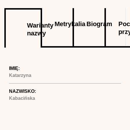
Autor
Metrykalia
Biogram
Poc
Warianty
prz
nazwy
(aktywna
karta)
IMIĘ:
Katarzyna
NAZWISKO:
Kabacińska