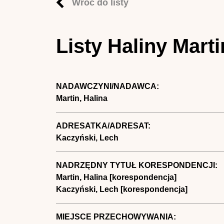
Wróć do listy
Listy Haliny Mar
NADAWCZYNI/NADAWCA:
Martin, Halina
ADRESATKA/ADRESAT:
Kaczyński, Lech
NADRZĘDNY TYTUŁ KORESPONDENCJI:
Martin, Halina [korespondencja]
Kaczyński, Lech [korespondencja]
MIEJSCE PRZECHOWYWANIA: