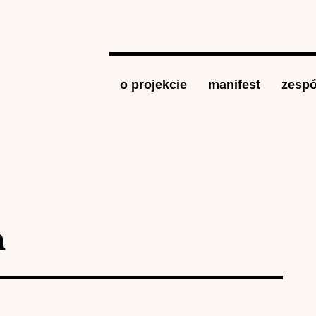
Jump to navigation
o projekcie
manifest
zespó
a