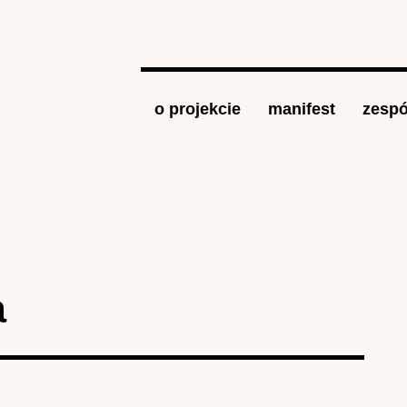
Jump to navigation
o projekcie
manifest
zespó
a