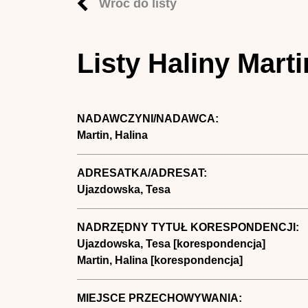
Wróć do listy
Listy Haliny Mart
NADAWCZYNI/NADAWCA:
Martin, Halina
ADRESATKA/ADRESAT:
Ujazdowska, Tesa
NADRZĘDNY TYTUŁ KORESPONDENCJI:
Ujazdowska, Tesa [korespondencja]
Martin, Halina [korespondencja]
MIEJSCE PRZECHOWYWANIA: