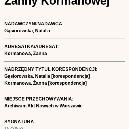
Żanny Kormanowej
NADAWCZYNI/NADAWCA:
Gąsiorowska, Natalia
ADRESATKA/ADRESAT:
Kormanowa, Żanna
NADRZĘDNY TYTUŁ KORESPONDENCJI:
Gąsiorowska, Natalia [korespondencja]
Kormanowa, Żanna [korespondencja]
MIEJSCE PRZECHOWYWANIA:
Archiwum Akt Nowych w Warszawie
SYGNATURA:
1573/553