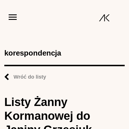
Jump to navigation
korespondencja
Wróć do listy
Listy Żanny
Kormanowej do