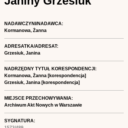
Janiny Grzesiuk
NADAWCZYNI/NADAWCA:
Kormanowa, Żanna
ADRESATKA/ADRESAT:
Grzesiuk, Janina
NADRZĘDNY TYTUŁ KORESPONDENCJI:
Kormanowa, Żanna [korespondencja]
Grzesiuk, Janina [korespondencja]
MIEJSCE PRZECHOWYWANIA:
Archiwum Akt Nowych w Warszawie
SYGNATURA:
1573/489