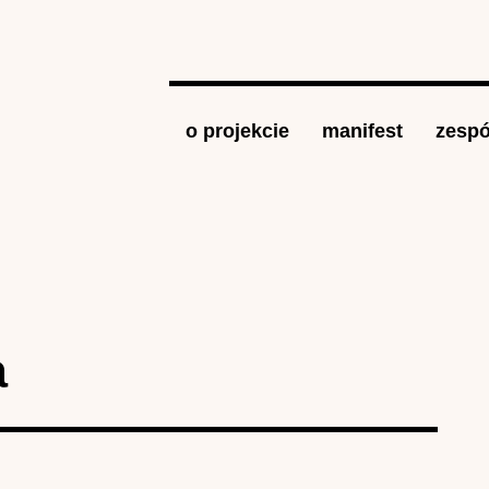
Jump to navigation
o projekcie
manifest
zespó
a