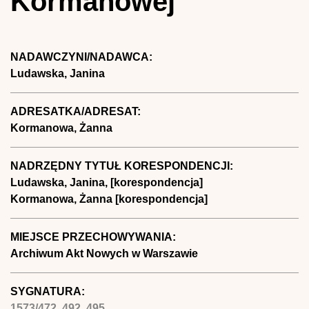
Kormanowej
NADAWCZYNI/NADAWCA:
Ludawska, Janina
ADRESATKA/ADRESAT:
Kormanowa, Żanna
NADRZĘDNY TYTUŁ KORESPONDENCJI:
Ludawska, Janina, [korespondencja]
Kormanowa, Żanna [korespondencja]
MIEJSCE PRZECHOWYWANIA:
Archiwum Akt Nowych w Warszawie
SYGNATURA:
1573/472, 492, 495