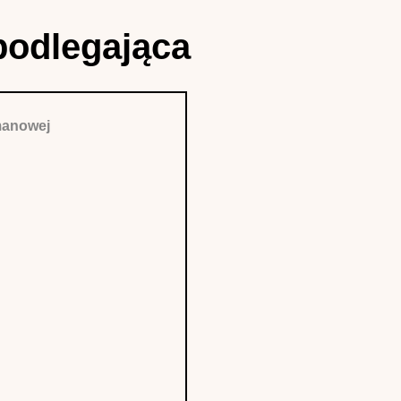
podlegająca
manowej