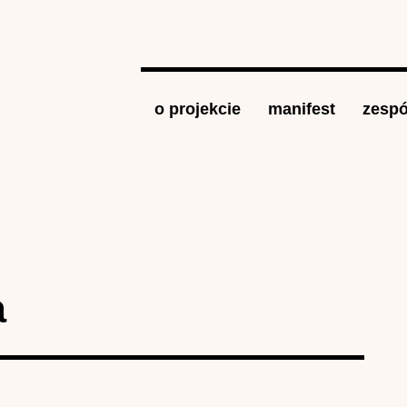
Jump to navigation
o projekcie
manifest
zespó
a