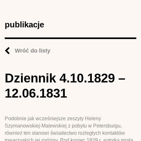
publikacje
Wróć do listy
Dziennik 4.10.1829 –
12.06.1831
Podobnie jak wcześniejsze zeszyty Heleny
Szymanowskiej-Malewskiej z pobytu w Petersburgu,
również ten stanowi świadectwo rozległych kontaktów
towarzyskich jej rodziny. Pod koniec 1829 r. autorka miała