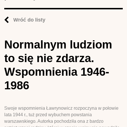
Wróć do listy
Normalnym ludziom
to się nie zdarza.
Wspomnienia 1946-
1986
Swoje wspomnienia Ławrynowicz rozpoczyna w połowie
lata 1944 r., tuż przed wybuchem powstania
warszawskiego. Autorka pochodziła ona z bardzo