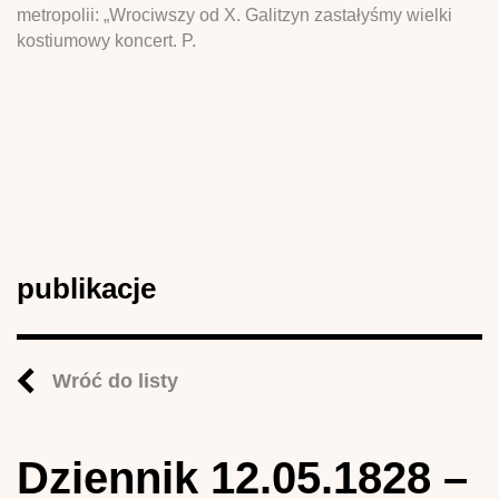
metropolii: „Wrociwszy od X. Galitzyn zastałyśmy wielki
kostiumowy koncert. P.
publikacje
Wróć do listy
Dziennik 12.05.1828 –