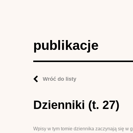
publikacje
Wróć do listy
Dzienniki (t. 27)
Wpisy w tym tomie dziennika zaczynają się w 