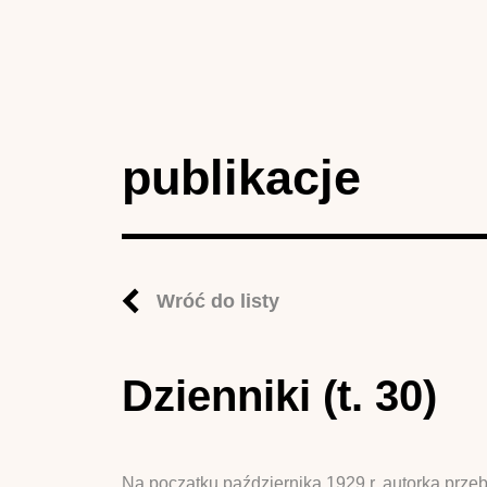
publikacje
Wróć do listy
Dzienniki (t. 30)
Na początku października 1929 r. autorka przeb