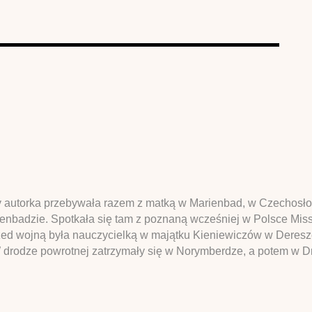
dy autorka przebywała razem z matką w Marienbad, w Czechosło
rienbadzie. Spotkała się tam z poznaną wcześniej w Polsce Mi
rzed wojną była nauczycielką w majątku Kieniewiczów w Deresz
 W drodze powrotnej zatrzymały się w Norymberdze, a potem w D