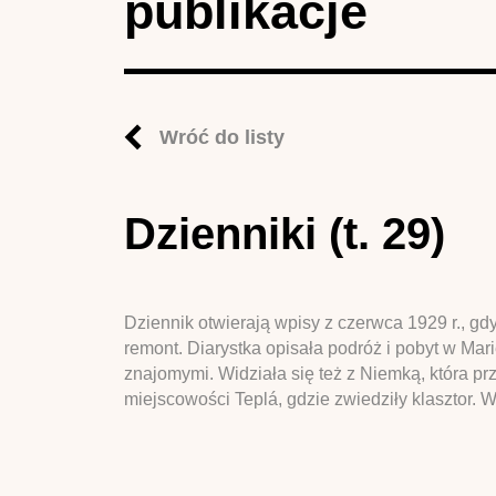
publikacje
Wróć do listy
Dzienniki (t. 29)
Dziennik otwierają wpisy z czerwca 1929 r., g
remont. Diarystka opisała podróż i pobyt w Ma
znajomymi. Widziała się też z Niemką, która p
miejscowości Teplá, gdzie zwiedziły klasztor.