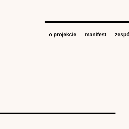
Jump to navigation
o projekcie
manifest
zespó