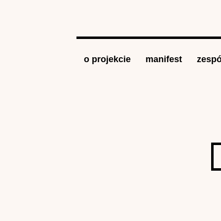
Jump to navigation
o projekcie
manifest
zespó