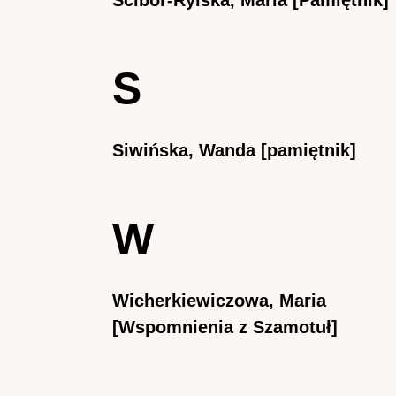
Ścibor-Rylska, Maria [Pamiętnik]
S
Siwińska, Wanda [pamiętnik]
W
Wicherkiewiczowa, Maria
[Wspomnienia z Szamotuł]