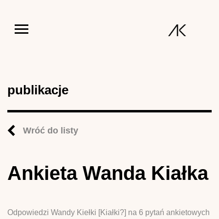
Jump to navigation
publikacje
Wróć do listy
Ankieta Wanda Kiałka
Odpowiedzi Wandy Kiełki [Kiałki?] na 6 pytań ankietowych