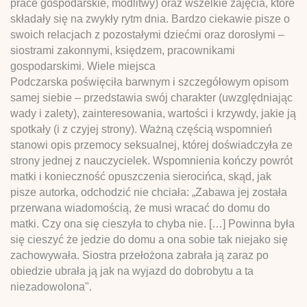
prace gospodarskie, modlitwy) oraz wszelkie zajęcia, które
składały się na zwykły rytm dnia. Bardzo ciekawie pisze o
swoich relacjach z pozostałymi dziećmi oraz dorosłymi –
siostrami zakonnymi, księdzem, pracownikami
gospodarskimi. Wiele miejsca
Podczarska poświęciła barwnym i szczegółowym opisom
samej siebie – przedstawia swój charakter (uwzględniając
wady i zalety), zainteresowania, wartości i krzywdy, jakie ją
spotkały (i z czyjej strony). Ważną częścią wspomnień
stanowi opis przemocy seksualnej, której doświadczyła ze
strony jednej z nauczycielek. Wspomnienia kończy powrót
matki i konieczność opuszczenia sierocińca, skąd, jak
pisze autorka, odchodzić nie chciała: „Zabawa jej została
przerwana wiadomością, że musi wracać do domu do
matki. Czy ona się cieszyła to chyba nie. […] Powinna była
się cieszyć że jedzie do domu a ona sobie tak niejako się
zachowywała. Siostra przełożona zabrała ją zaraz po
obiedzie ubrała ją jak na wyjazd do dobrobytu a ta
niezadowolona".