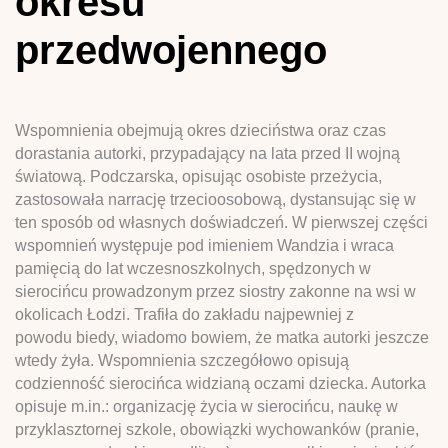
okresu
przedwojennego
Wspomnienia obejmują okres dzieciństwa oraz czas
dorastania autorki, przypadający na lata przed II wojną
światową. Podczarska, opisując osobiste przeżycia,
zastosowała narrację trzecioosobową, dystansując się w
ten sposób od własnych doświadczeń. W pierwszej części
wspomnień występuje pod imieniem Wandzia i wraca
pamięcią do lat wczesnoszkolnych, spędzonych w
sierocińcu prowadzonym przez siostry zakonne na wsi w
okolicach Łodzi. Trafiła do zakładu najpewniej z
powodu biedy, wiadomo bowiem, że matka autorki jeszcze
wtedy żyła. Wspomnienia szczegółowo opisują
codzienność sierocińca widzianą oczami dziecka. Autorka
opisuje m.in.: organizację życia w sierocińcu, naukę w
przyklasztornej szkole, obowiązki wychowanków (pranie,