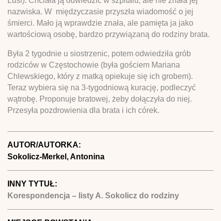
Lusi). Chciała ją odwiedzić w szpitalu, ale nie znała jej
nazwiska. W międzyczasie przyszła wiadomość o jej
śmierci. Mało ją wprawdzie znała, ale pamięta ja jako
wartościową osobę, bardzo przywiązaną do rodziny brata.
Była 2 tygodnie u siostrzenic, potem odwiedziła grób
rodziców w Częstochowie (była gościem Mariana
Chlewskiego, który z matką opiekuje się ich grobem).
Teraz wybiera się na 3-tygodniową kurację, podleczyć
wątrobę. Proponuje bratowej, żeby dołączyła do niej.
Przesyła pozdrowienia dla brata i ich córek.
AUTOR/AUTORKA:
Sokolicz-Merkel, Antonina
INNY TYTUŁ:
Korespondencja – listy A. Sokolicz do rodziny