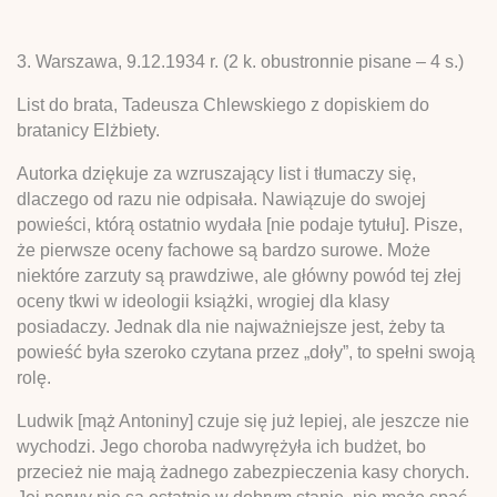
3. Warszawa, 9.12.1934 r. (2 k. obustronnie pisane – 4 s.)
List do brata, Tadeusza Chlewskiego z dopiskiem do
bratanicy Elżbiety.
Autorka dziękuje za wzruszający list i tłumaczy się,
dlaczego od razu nie odpisała. Nawiązuje do swojej
powieści, którą ostatnio wydała [nie podaje tytułu]. Pisze,
że pierwsze oceny fachowe są bardzo surowe. Może
niektóre zarzuty są prawdziwe, ale główny powód tej złej
oceny tkwi w ideologii książki, wrogiej dla klasy
posiadaczy. Jednak dla nie najważniejsze jest, żeby ta
powieść była szeroko czytana przez „doły”, to spełni swoją
rolę.
Ludwik [mąż Antoniny] czuje się już lepiej, ale jeszcze nie
wychodzi. Jego choroba nadwyrężyła ich budżet, bo
przecież nie mają żadnego zabezpieczenia kasy chorych.