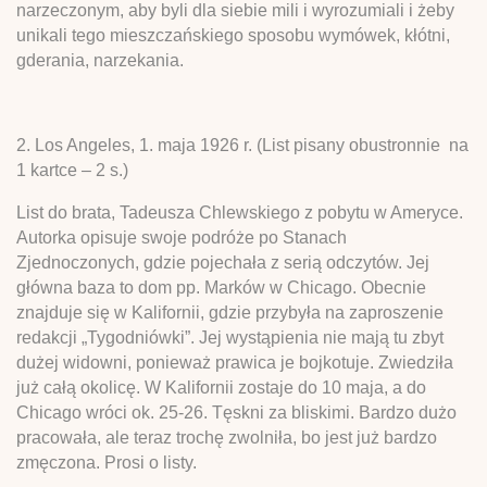
narzeczonym, aby byli dla siebie mili i wyrozumiali i żeby
unikali tego mieszczańskiego sposobu wymówek, kłótni,
gderania, narzekania.
2. Los Angeles, 1. maja 1926 r. (List pisany obustronnie na
1 kartce – 2 s.)
List do brata, Tadeusza Chlewskiego z pobytu w Ameryce.
Autorka opisuje swoje podróże po Stanach
Zjednoczonych, gdzie pojechała z serią odczytów. Jej
główna baza to dom pp. Marków w Chicago. Obecnie
znajduje się w Kalifornii, gdzie przybyła na zaproszenie
redakcji „Tygodniówki”. Jej wystąpienia nie mają tu zbyt
dużej widowni, ponieważ prawica je bojkotuje. Zwiedziła
już całą okolicę. W Kalifornii zostaje do 10 maja, a do
Chicago wróci ok. 25-26. Tęskni za bliskimi. Bardzo dużo
pracowała, ale teraz trochę zwolniła, bo jest już bardzo
zmęczona. Prosi o listy.