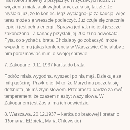
ma wokół siebie tylu przyjaznych i życzliwych ludzi. W
więzieniu miała atak wątrobiany, czuła się tak źle, że
myślała już, że to koniec. Mąż wyciągnął ją za kaucją, więc
teraz może się wreszcie podleczyć. Już czuje się znacznie
lepiej i jest pełna energii. Sprawa jednak nie jest jeszcze
zakończona. Z kanady przysłali jej 200 zł na adwokata.
Pyta, co słychać u brata. Chciałaby go zobaczyć, może
wypadnie mu jakaś konferencja w Warszawie. Chciałaby z
nim porozmawiać m.in. o swojej sprawie.
7. Zakopane, 9.11.1937 kartka do brata
Podróż miała wygodną, wyszedł po nią mąż. Dziękuje za
miłą gościnę. Przykro jej tylko, że Marychna poczuła się
dotknięta jakimś złym słowem. Przeprasza bardzo za swój
temperament, że czasem niezbyt waży słowa. W
Zakopanem jest Zosia, ma ich odwiedzić.
8. Warszawa, 20.12.1937 – kartka do bratowej i bratanic
(Romana, Elżbieta, Maria Chlewskie)