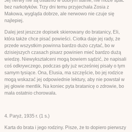
Jej nerwy nie są ostatnio w dobrym stanie, nie może spać
bez narkotyków. Trzy dni temu przyjechała Zosia z
Makowa, wygląda dobrze, ale nerwowo nie czuje się
najlepiej.
Dalej jest jeszcze dopisek skierowany do bratanicy, Eli,
która także chce pisać powieści. Ciotka daje jej rady, że
przede wszystkim powinna bardzo dużo czytać, bo w
dzisiejszych czasach pisarz powinien mieć bardzo dużą
wiedzę. Niewykształceni mogą bowiem sądzić, że napisali
coś odkrywczego, podczas gdy już wcześniej pisały o tym
samym tysiące. Ona, Elusia, ma szczęście, bo jej rodzice
mogą wskazać jej odpowiednie lektury, aby nie powstał w
jej głowie mentlik. Na koniec pyta bratanicę o zdrowie, bo
mała ostatnio chorowała.
4. Paryż, 1935 r. (1 s.)
Karta do brata i jego rodziny. Pisze, że to dopiero pierwszy