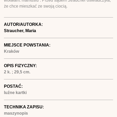
wołałam: mamusiu”. Przed sądem Straucher oświadczyła,
że chce mieszkać ze swoją ciocią.
AUTOR/AUTORKA:
Straucher, Maria
MIEJSCE POWSTANIA:
Kraków
OPIS FIZYCZNY:
2 k. ; 29,5 cm.
POSTAĆ:
luźne kartki
TECHNIKA ZAPISU:
maszynopis