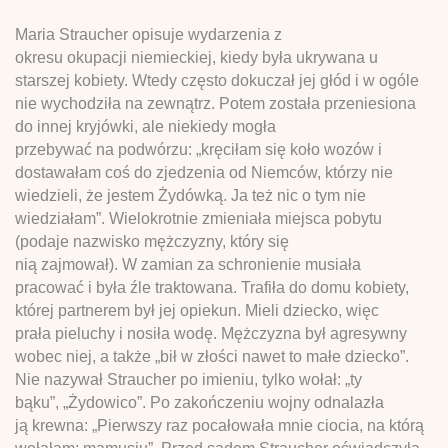
Maria Straucher opisuje wydarzenia z
okresu okupacji niemieckiej, kiedy była ukrywana u
starszej kobiety. Wtedy często dokuczał jej głód i w ogóle
nie wychodziła na zewnątrz. Potem została przeniesiona
do innej kryjówki, ale niekiedy mogła
przebywać na podwórzu: „kręciłam się koło wozów i
dostawałam coś do zjedzenia od Niemców, którzy nie
wiedzieli, że jestem Żydówką. Ja też nic o tym nie
wiedziałam”. Wielokrotnie zmieniała miejsca pobytu
(podaje nazwisko mężczyzny, który się
nią zajmował). W zamian za schronienie musiała
pracować i była źle traktowana. Trafiła do domu kobiety,
której partnerem był jej opiekun. Mieli dziecko, więc
prała pieluchy i nosiła wodę. Mężczyzna był agresywny
wobec niej, a także „bił w złości nawet to małe dziecko”.
Nie nazywał Straucher po imieniu, tylko wołał: „ty
bąku”, „Żydowico”. Po zakończeniu wojny odnalazła
ją krewna: „Pierwszy raz pocałowała mnie ciocia, na którą