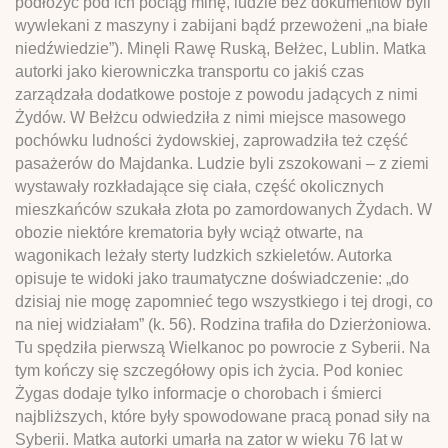
podłożyć pod ich pociąg minę, ludzie bez dokumentów byli
wywlekani z maszyny i zabijani bądź przewożeni „na białe
niedźwiedzie”). Minęli Rawę Ruską, Bełżec, Lublin. Matka
autorki jako kierowniczka transportu co jakiś czas
zarządzała dodatkowe postoje z powodu jadących z nimi
Żydów. W Bełżcu odwiedziła z nimi miejsce masowego
pochówku ludności żydowskiej, zaprowadziła też część
pasażerów do Majdanka. Ludzie byli zszokowani – z ziemi
wystawały rozkładające się ciała, część okolicznych
mieszkańców szukała złota po zamordowanych Żydach. W
obozie niektóre krematoria były wciąż otwarte, na
wagonikach leżały sterty ludzkich szkieletów. Autorka
opisuje te widoki jako traumatyczne doświadczenie: „do
dzisiaj nie mogę zapomnieć tego wszystkiego i tej drogi, co
na niej widziałam” (k. 56). Rodzina trafiła do Dzierżoniowa.
Tu spędziła pierwszą Wielkanoc po powrocie z Syberii. Na
tym kończy się szczegółowy opis ich życia. Pod koniec
Żygas dodaje tylko informacje o chorobach i śmierci
najbliższych, które były spowodowane pracą ponad siły na
Syberii. Matka autorki umarła na zator w wieku 76 lat w