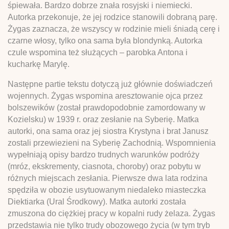
śpiewała. Bardzo dobrze znała rosyjski i niemiecki.
Autorka przekonuje, że jej rodzice stanowili dobraną parę.
Żygas zaznacza, że wszyscy w rodzinie mieli śniadą cerę i
czarne włosy, tylko ona sama była blondynką. Autorka
czule wspomina też służących – parobka Antona i
kucharkę Marylę.
Następne partie tekstu dotyczą już głównie doświadczeń
wojennych. Żygas wspomina aresztowanie ojca przez
bolszewików (został prawdopodobnie zamordowany w
Kozielsku) w 1939 r. oraz zesłanie na Syberię. Matka
autorki, ona sama oraz jej siostra Krystyna i brat Janusz
zostali przewiezieni na Syberię Zachodnią. Wspomnienia
wypełniają opisy bardzo trudnych warunków podróży
(mróz, ekskrementy, ciasnota, choroby) oraz pobytu w
różnych miejscach zesłania. Pierwsze dwa lata rodzina
spędziła w obozie usytuowanym niedaleko miasteczka
Diektiarka (Ural Środkowy). Matka autorki została
zmuszona do ciężkiej pracy w kopalni rudy żelaza. Żygas
przedstawia nie tylko trudy obozowego życia (w tym tryb