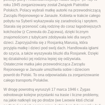
roku 1945 zorganizowany został Związek Patriotów
Polskich. Polacy wybrali matkę autorki na przewodniczącą
Zarządu Rejonowego w Janaule. Kobieta w trakcie całego
pobytu na Syberii wykazywała się zaradnością i sprytem.
Starała się przenosić całą rodzinę do coraz łagodniejszych
kołchozów (z Czereuła do Zajcewa), dzięki licznym
znajomościom z tubylcami zdobywała leki dla swych
dzieci. Zaprzyjaźniła się z Rosjanką Marusią, która
przyjęła matkę i dzieci pod swój dach. Handlowała igłami
do szycia, a także wyszywała bluzki dla Rosjanek. Dzięki
tej działalności jej rodzina lepiej się odżywiała.
Ostatecznie matka jako przewodnicząca Zarządu
Rejonowego w Januale umożliwiła sobie i dzieciom
powrót do Polski. To ona odpowiadała za zorganizowanie
całego transportu Polaków.
W drogę powrotną wyruszyli 17 marca 1946 r. Żygas
odnotowuje kolejne przystanki na trasie i liczne problemy,
na jakie natknęli się po drodze (we Lwowie ktoś chciał