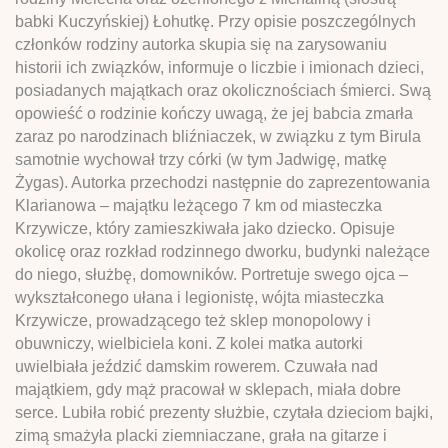
babki Kuczyńskiej) Łohutkę. Przy opisie poszczególnych
członków rodziny autorka skupia się na zarysowaniu
historii ich związków, informuje o liczbie i imionach dzieci,
posiadanych majątkach oraz okolicznościach śmierci. Swą
opowieść o rodzinie kończy uwagą, że jej babcia zmarła
zaraz po narodzinach bliźniaczek, w związku z tym Birula
samotnie wychował trzy córki (w tym Jadwigę, matkę
Żygas). Autorka przechodzi następnie do zaprezentowania
Klarianowa – majątku leżącego 7 km od miasteczka
Krzywicze, który zamieszkiwała jako dziecko. Opisuje
okolicę oraz rozkład rodzinnego dworku, budynki należące
do niego, służbę, domowników. Portretuje swego ojca –
wykształconego ułana i legionistę, wójta miasteczka
Krzywicze, prowadzącego też sklep monopolowy i
obuwniczy, wielbiciela koni. Z kolei matka autorki
uwielbiała jeździć damskim rowerem. Czuwała nad
majątkiem, gdy mąż pracował w sklepach, miała dobre
serce. Lubiła robić prezenty służbie, czytała dzieciom bajki,
zimą smażyła placki ziemniaczane, grała na gitarze i