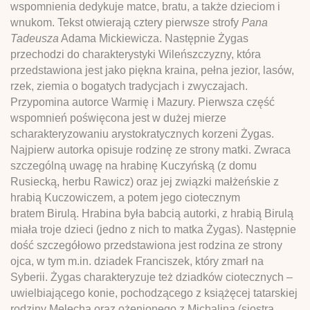
wspomnienia dedykuje matce, bratu, a także dzieciom i
wnukom. Tekst otwierają cztery pierwsze strofy
Pana
Tadeusza
Adama Mickiewicza. Następnie Żygas
przechodzi do charakterystyki Wileńszczyzny, która
przedstawiona jest jako piękna kraina, pełna jezior, lasów,
rzek, ziemia o bogatych tradycjach i zwyczajach.
Przypomina autorce Warmię i Mazury. Pierwsza część
wspomnień poświęcona jest w dużej mierze
scharakteryzowaniu arystokratycznych korzeni Żygas.
Najpierw autorka opisuje rodzinę ze strony matki. Zwraca
szczególną uwagę na hrabinę Kuczyńską (z domu
Rusiecką, herbu Rawicz) oraz jej związki małżeńskie z
hrabią Kuczowiczem, a potem jego ciotecznym
bratem Birulą. Hrabina była babcią autorki, z hrabią Birulą
miała troje dzieci (jedno z nich to matka Żygas). Następnie
dość szczegółowo przedstawiona jest rodzina ze strony
ojca, w tym m.in. dziadek Franciszek, który zmarł na
Syberii. Żygas charakteryzuje też dziadków ciotecznych –
uwielbiającego konie, pochodzącego z książęcej tatarskiej
rodziny Melecha oraz ożenionego z Michaliną (siostrą