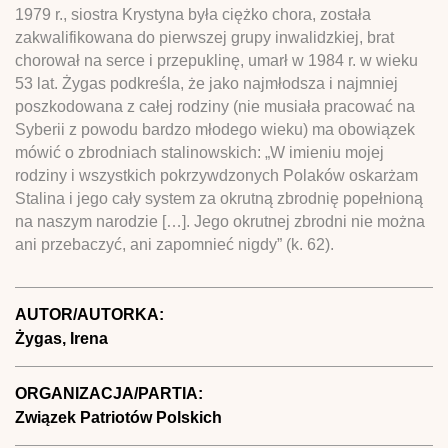
1979 r., siostra Krystyna była ciężko chora, została
zakwalifikowana do pierwszej grupy inwalidzkiej, brat
chorował na serce i przepuklinę, umarł w 1984 r. w wieku
53 lat. Żygas podkreśla, że jako najmłodsza i najmniej
poszkodowana z całej rodziny (nie musiała pracować na
Syberii z powodu bardzo młodego wieku) ma obowiązek
mówić o zbrodniach stalinowskich: „W imieniu mojej
rodziny i wszystkich pokrzywdzonych Polaków oskarżam
Stalina i jego cały system za okrutną zbrodnię popełnioną
na naszym narodzie […]. Jego okrutnej zbrodni nie można
ani przebaczyć, ani zapomnieć nigdy” (k. 62).
AUTOR/AUTORKA:
Żygas, Irena
ORGANIZACJA/PARTIA:
Związek Patriotów Polskich