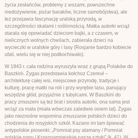
życia zesłańców, problemy z wszami, powszechne
niedożywienie, pożar baraków, liczne samobójstwa), ale
też przejawia fascynację uralską przyrodą, w
szczególności skałami i roślinnością. Matka autorki wciąż
starała się opowiadać dzieciom bajki, a z czasem, w
nielicznych wolnych chwilach, zabierała dzieci na
wycieczki w uralskie góry i lasy (Rosjanie bardzo kobiecie
ufali, wielu się w niej podkochiwało).
W 1943 r. cała rodzina wyruszyła wraz z grupą Polaków do
Baszkirii. Żygas przedstawia kołchoz Czereuł ­–
architekturę całej wsi, miejscowe przyrodę, tradycje i
kulturę, pracę matki na roli i przy wyrębie lasu, panujący
wszędzie głód, przyjaźnie z tubylcami. W Baszkirii do
pracy zmuszeni są też brat i siostra autorki, ona sama jest
wciąż za mała (miała wówczas zaledwie osiem lat). Żygas
jako nieznośne wspomina zmuszanie polskich dzieci do
chodzenia do rosyjskich szkół. Kazano im tam śpiewać
antypolskie piosenki: „Pomniat psy atamany / Pomniat
polskije pany / Krasnoarmiejskije nasze sztyki” (k. 41). W