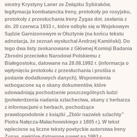
siostry Krystyny Laner ze Związku Sybiraków,
legitymacja kombatancka Ireny, protokoły po rosyjsku,
protokoły z przesłuchania Ireny Żygas dot. zesłania z
dn. 20 czerwca 1933 r., które odbyło się w Wojskowym
Sądzie Garnizonowym w Olsztynie (na końcu tekstu
adnotacja, że zeznań wysłuchał Andrzej Kamiński). Do
tego dwa listy zeskanowane z Głównej Komisji Badania
Zbrodni przeciwko Narodowi Polskiemu z
Białegostoku, datowane na 28.08.1992 r. (informacja o
wpłynięciu protokołu z przesłuchania i prośba o
podanie dodatkowych danych). Wspomnienia
wzbogacone są o skany dokumentów, które
udowadniają pochodzenie poszczególnych ludzi
(potwierdzenia nadania szlachectwa, skany z herbarza
z informacjami o herbach, pochodzące
prawdopodobnie z książki „Zbiór nazwisk szlachty”
Piotra Nałęcza-Małachowskiego z 1805 r.). W tekst
wplecione są liczne teksty poetyckie autorstwa Ireny
Żygas, niektóre datowane nawet na 1992 r.