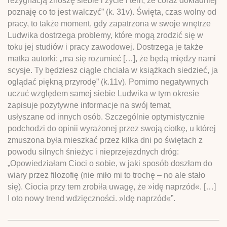
rezygnacją znoszę siebie i życie i tem, że coraz dokładniej
poznaję co to jest walczyć” (k. 31v). Święta, czas wolny od
pracy, to także moment, gdy zapatrzona w swoje wnętrze
Ludwika dostrzega problemy, które mogą zrodzić się w
toku jej studiów i pracy zawodowej. Dostrzega je także
matka autorki: „ma się rozumieć […], że będą między nami
scysje. Ty będziesz ciągle chciała w książkach siedzieć, ja
oglądać piękną przyrodę” (k.11v). Pomimo negatywnych
uczuć względem samej siebie Ludwika w tym okresie
zapisuje pozytywne informacje na swój temat,
usłyszane od innych osób. Szczególnie optymistycznie
podchodzi do opinii wyrażonej przez swoją ciotkę, u której
zmuszona była mieszkać przez kilka dni po świętach z
powodu silnych śnieżyc i nieprzejezdnych dróg:
„Opowiedziałam Cioci o sobie, w jaki sposób doszłam do
wiary przez filozofię (nie miło mi to trochę – no ale stało
się). Ciocia przy tem zrobiła uwagę, że »idę naprzód«. […]
I oto nowy trend wdzięczności. »Idę naprzód«”.