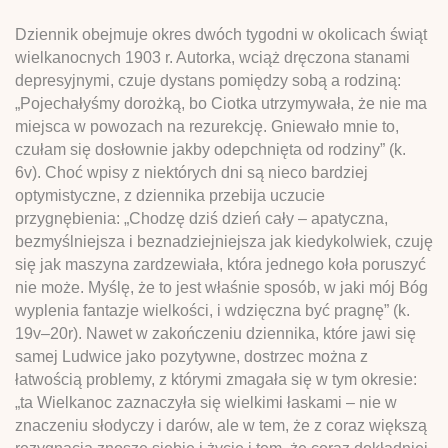
Dziennik obejmuje okres dwóch tygodni w okolicach świąt
wielkanocnych 1903 r. Autorka, wciąż dręczona stanami
depresyjnymi, czuje dystans pomiędzy sobą a rodziną:
„Pojechałyśmy dorożką, bo Ciotka utrzymywała, że nie ma
miejsca w powozach na rezurekcję. Gniewało mnie to,
czułam się dosłownie jakby odepchnięta od rodziny” (k.
6v). Choć wpisy z niektórych dni są nieco bardziej
optymistyczne, z dziennika przebija uczucie
przygnębienia: „Chodzę dziś dzień cały – apatyczna,
bezmyślniejsza i beznadziejniejsza jak kiedykolwiek, czuję
się jak maszyna zardzewiała, która jednego koła poruszyć
nie może. Myślę, że to jest właśnie sposób, w jaki mój Bóg
wyplenia fantazje wielkości, i wdzięczna być pragnę” (k.
19v–20r). Nawet w zakończeniu dziennika, które jawi się
samej Ludwice jako pozytywne, dostrzec można z
łatwością problemy, z którymi zmagała się w tym okresie:
„ta Wielkanoc zaznaczyła się wielkimi łaskami – nie w
znaczeniu słodyczy i darów, ale w tem, że z coraz większą