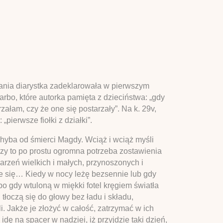
isania diarystka zadeklarowała w pierwszym
rbo, które autorka pamięta z dzieciństwa: „gdy
załam, czy że one się postarzały”. Na k. 29v,
pierwsze fiołki z działki”.
chyba od śmierci Magdy. Wciąż i wciąż myśli
Czy to po prostu ogromna potrzeba zostawienia
arzeń wielkich i małych, przynoszonych i
e się… Kiedy w nocy leżę bezsennie lub gdy
o gdy wtuloną w miękki fotel kręgiem światła
tłoczą się do głowy bez ładu i składu,
. Jakże je złożyć w całość, zatrzymać w ich
dę na spacer w nadziei, iż przyjdzie taki dzień,