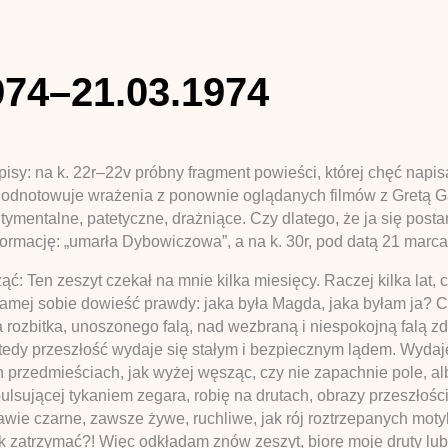
974–21.03.1974
 wpisy: na k. 22r–22v próbny fragment powieści, której chęć nap
, odnotowuje wrażenia z ponownie oglądanych filmów z Gretą Ga
ymentalne, patetyczne, drażniące. Czy dlatego, że ja się postar
rmację: „umarła Dybowiczowa”, a na k. 30r, pod datą 21 marca: „
: Ten zeszyt czekał na mnie kilka miesięcy. Raczej kilka lat, 
 samej sobie dowieść prawdy: jaka była Magda, jaka byłam ja? 
rozbitka, unoszonego falą, nad wezbraną i niespokojną falą zd
edy przeszłość wydaje się stałym i bezpiecznym lądem. Wydaj
rzedmieściach, jak wyżej węsząc, czy nie zapachnie pole, alb
lsującej tykaniem zegara, robię na drutach, obrazy przeszłości 
ie czarne, zawsze żywe, ruchliwe, jak rój roztrzepanych motyli
k zatrzymać?! Więc odkładam znów zeszyt, biorę moje druty lub i