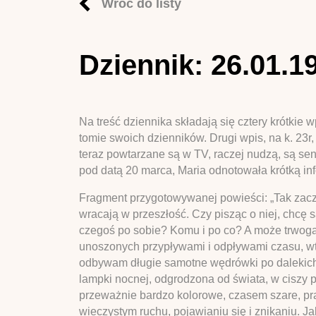
Wróć do listy
Dziennik: 26.01.1
Na treść dziennika składają się cztery krótkie
tomie swoich dzienników. Drugi wpis, na k. 23r
teraz powtarzane są w TV, raczej nudzą, są sent
pod datą 20 marca, Maria odnotowała krótką info
Fragment przygotowywanej powieści: „Tak zacząć
wracają w przeszłość. Czy pisząc o niej, chcę
czegoś po sobie? Komu i po co? A może trwoga 
unoszonych przypływami i odpływami czasu, wt
odbywam długie samotne wędrówki po dalekich p
lampki nocnej, odgrodzona od świata, w ciszy pu
przeważnie bardzo kolorowe, czasem szare, praw
wieczystym ruchu, pojawianiu się i znikaniu. Ja