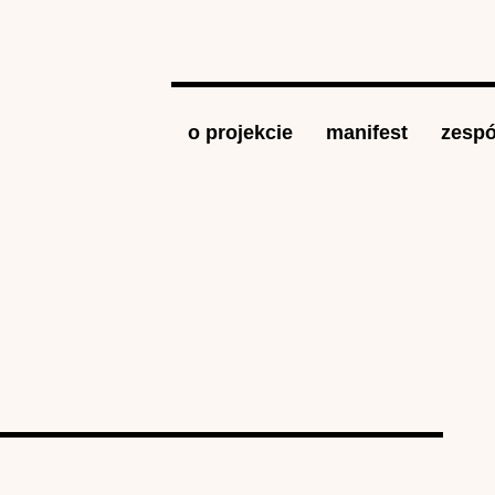
Jump to navigation
o projekcie
manifest
zespó