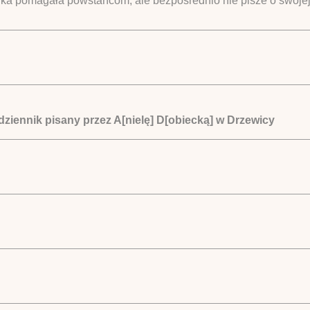
orka pomagała powstańcom, ale bezpośrednio nie pisze o swojej
. dziennik pisany przez A[nielę] D[obiecką] w Drzewicy