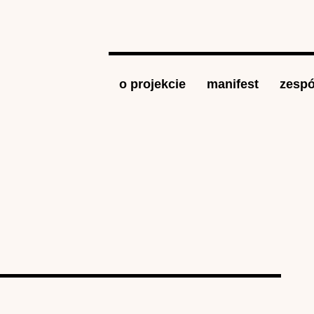
Jump to navigation
o projekcie
manifest
zespó