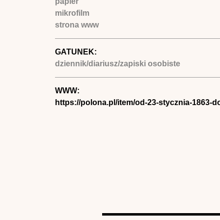
papier
mikrofilm
strona www
GATUNEK:
dziennik/diariusz/zapiski osobiste
WWW:
https://polona.pl/item/od-23-stycznia-1863-