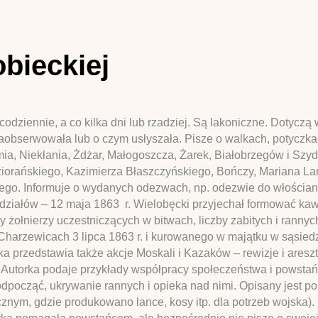
obieckiej
codziennie, a co kilka dni lub rzadziej. Są lakoniczne. Dotyczą 
o zaobserwowała lub o czym usłyszała. Pisze o walkach, potycz
ia, Niekłania, Żdżar, Małogoszcza, Żarek, Białobrzegów i Sz
iorańskiego, Kazimierza Błaszczyńskiego, Bończy, Mariana La
o. Informuje o wydanych odezwach, np. odezwie do włościan z 1
iałów – 12 maja 1863 r. Wielobęcki przyjechał formować kawal
by żołnierzy uczestniczących w bitwach, liczby zabitych i ran
Charzewicach 3 lipca 1863 r. i kurowanego w majątku w sąsiedz
ecka przedstawia także akcje Moskali i Kazaków – rewizje i ar
Autorka podaje przykłady współpracy społeczeństwa i powstańc
dpocząć, ukrywanie rannych i opieka nad nimi. Opisany jest pob
cznym, gdzie produkowano lance, kosy itp. dla potrzeb wojska