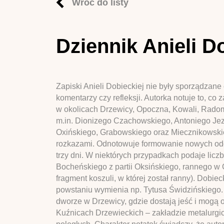
Wróć do listy
Dziennik Anieli D
Zapiski Anieli Dobieckiej nie były sporządzane 
komentarzy czy refleksji. Autorka notuje to, c
w okolicach Drzewicy, Opoczna, Kowali, Radom
m.in. Dionizego Czachowskiego, Antoniego Jez
Oxińskiego, Grabowskiego oraz Miecznikowskieg
rozkazami. Odnotowuje formowanie nowych oddz
trzy dni. W niektórych przypadkach podaje licz
Bocheńskiego z partii Oksińskiego, rannego w 
fragment koszuli, w której został ranny). Dobi
powstaniu wymienia np. Tytusa Świdzińskiego. 
dworze w Drzewicy, gdzie dostają jeść i mogą o
Kuźnicach Drzewieckich – zakładzie metalurgi