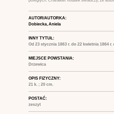
poległych. Charakter notatek świadczy, że aut
AUTOR/AUTORKA:
Dobiecka, Aniela
INNY TYTUŁ:
Od 23 stycznia 1863 r. do 22 kwietnia 1864 r
MIEJSCE POWSTANIA:
Drzewica
OPIS FIZYCZNY:
21 k. ; 20 cm.
POSTAĆ:
zeszyt