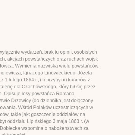
wyłącznie wydarzeń, brak tu opinii, osobistych
kach, akcjach powstańczych oraz ruchach wojsk
ydłowca. Wymienia nazwiska wielu powstańców,
ngiewicza, Ignacego Linowieckiego, Józefa
 lutego 1864 r., i o przybyciu kurierów z
erię dla Czachowskiego, który bił się przez
nych. Opisuje losy powstańca Romana
twie Drzewicy (do dziennika jest dołączony
esztowania. Wśród Polaków uczestniczących w
ów, takie jak: goszczenie oddziałów na
yt oddziału Lipińskiego 3 maja 1863 r. (w
). Dobiecka wspomina o nabożeństwach za