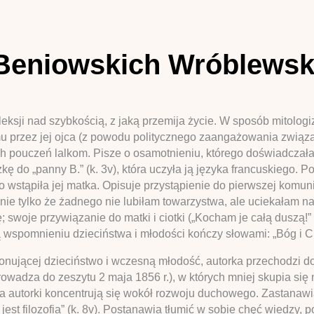
z Beniowskich Wróblewsk
leksji nad szybkością, z jaką przemija życie. W sposób mitolog
u przez jej ojca (z powodu politycznego zaangażowania związ
h pouczeń lalkom. Pisze o osamotnieniu, którego doświadczał
do „panny B.” (k. 3v), która uczyła ją języka francuskiego. Po
o wstąpiła jej matka. Opisuje przystąpienie do pierwszej komunii
nie tylko że żadnego nie lubiłam towarzystwa, ale uciekałam naw
swoje przywiązanie do matki i ciotki („Kocham je całą duszą!” 
pomnieniu dzieciństwa i młodości kończy słowami: „Bóg i Cno
onującej dzieciństwo i wczesną młodość, autorka przechodzi d
owadza do zeszytu 2 maja 1856 r.), w których mniej skupia się 
autorki koncentrują się wokół rozwoju duchowego. Zastanawia 
jest filozofia” (k. 8v). Postanawia tłumić w sobie chęć wiedzy, p