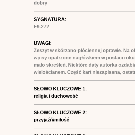
dobry
SYGNATURA:
F9-272
UWAGI:
Zeszyt w skórzano-płóciennej oprawie. Na ok
wpisy opatrzone nagłówkiem w postaci roku
mało skreśleń. Niektóre daty autorka ozdabi
wielościanem. Część kart niezapisana, ostatn
SŁOWO KLUCZOWE 1:
religia i duchowość
SŁOWO KLUCZOWE 2:
przyjaźń/miłość