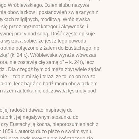
hego Wróblewskiego. Dzień ślubu nazywa
iania obowiązków i postanowień związanych z
ykach religijnych, modlitwą. Wróblewska
się przez pryzmat kategorii aktywności i
nsywnej pracy nad sobą. Dość często opisuje
ka wyrzuca sobie, że jest z tego powodu
okrotnie połączone z żalem do Eustachego, np.
yszką” (k. 24 r.). Wróblewska wyraża wówczas
ra, nie zostawię cię samą!«” – k. 24r), lecz
udzi. Dla czegóż bym od męża zbyt wiele żądać
e – zdaje mi się i teraz, że to, co on ma za
lczałam, lecz bądź co bądź moim obowiązkiem
tym razem autorka nie odczuwała tęsknoty pod
 jej radość i dawać inspirację do
utorki, jej negatywnym stosunku do
, czy Eustachy ją kocha, nieporozumieniach z
1859 r. autorka dużo pisze o swoim synu,
utorki oraz podsumowaniem kończącego się