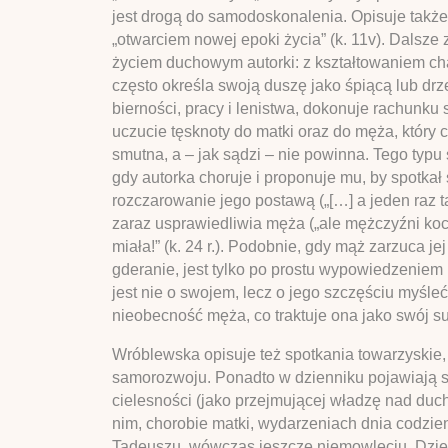
jest drogą do samodoskonalenia. Opisuje takż
„otwarciem nowej epoki życia” (k. 11v). Dalsz
życiem duchowym autorki: z kształtowaniem cha
często określa swoją duszę jako śpiącą lub drz
bierności, pracy i lenistwa, dokonuje rachunku
uczucie tęsknoty do matki oraz do męża, który 
smutna, a – jak sądzi – nie powinna. Tego typu
gdy autorka choruje i proponuje mu, by spotkał 
rozczarowanie jego postawą („[…] a jeden raz ta
zaraz usprawiedliwia męża („ale mężczyźni koc
miała!” (k. 24 r.). Podobnie, gdy mąż zarzuca je
gderanie, jest tylko po prostu wypowiedzeniem
jest nie o swojem, lecz o jego szczęściu myśleć
nieobecność męża, co traktuje ona jako swój 
Wróblewska opisuje też spotkania towarzyskie, 
samorozwoju. Ponadto w dzienniku pojawiają s
cielesności (jako przejmującej władzę nad duch
nim, chorobie matki, wydarzeniach dnia codzie
Tadeuszu, wówczas jeszcze niemowlęciu. Dzie