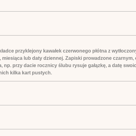
ładce przyklejony kawałek czerwonego płótna z wytłoczonymi
, miesiąca lub daty dziennej. Zapiski prowadzone czarnym
a, np. przy dacie rocznicy ślubu rysuje gałązkę, a datę s
ich kilka kart pustych.