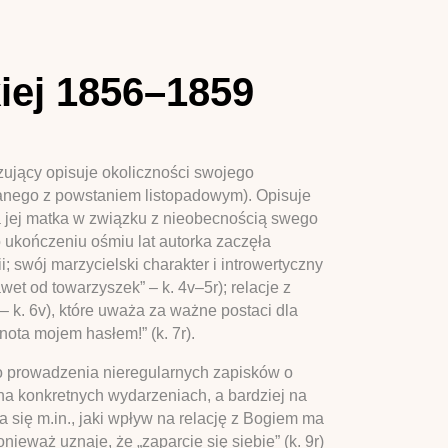
iej 1856–1859
izujący opisuje okoliczności swojego
anego z powstaniem listopadowym). Opisuje
a jej matka w związku z nieobecnością swego
 ukończeniu ośmiu lat autorka zaczęła
; swój marzycielski charakter i introwertyczny
et od towarzyszek” – k. 4v–5r); relacje z
– k. 6v), które uważa za ważne postaci dla
ta mojem hasłem!” (k. 7r).
o prowadzenia nieregularnych zapisków o
na konkretnych wydarzeniach, a bardziej na
się m.in., jaki wpływ na relację z Bogiem ma
onieważ uznaje, że „zaparcie się siebie” (k. 9r)