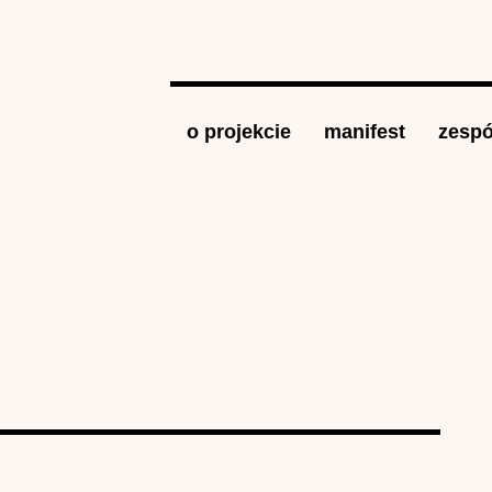
Jump to navigation
o projekcie
manifest
zespó