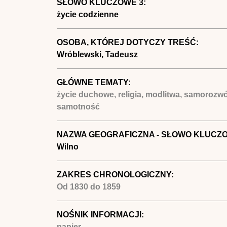
SŁOWO KLUCZOWE 3:
życie codzienne
OSOBA, KTÓREJ DOTYCZY TREŚĆ:
Wróblewski, Tadeusz
GŁÓWNE TEMATY:
życie duchowe, religia, modlitwa, samorozwó
samotność
NAZWA GEOGRAFICZNA - SŁOWO KLUCZ
Wilno
ZAKRES CHRONOLOGICZNY:
Od
1830
do
1859
NOŚNIK INFORMACJI:
papier