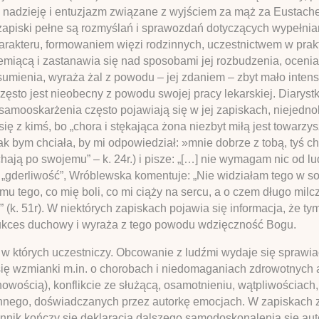
e nadzieję i entuzjazm związane z wyjściem za mąż za Eustac
e zapiski pełne są rozmyślań i sprawozdań dotyczących wypełn
rakteru, formowaniem więzi rodzinnych, uczestnictwem w prakt
emiącą i zastanawia się nad sposobami jej rozbudzenia, ocenia 
 sumienia, wyraża żal z powodu – jej zdaniem – zbyt mało inte
często jest nieobecny z powodu swojej pracy lekarskiej. Diaryst
 samooskarżenia często pojawiają się w jej zapiskach, niejedn
się z kimś, bo „chora i stękająca żona niezbyt miłą jest towarz
k bym chciała, by mi odpowiedział: »mnie dobrze z tobą, tyś cho
hają po swojemu” – k. 24r.) i pisze: „[…] nie wymagam nic od l
j „gderliwość”, Wróblewska komentuje: „Nie widziałam tego w sobi
 mu tego, co mię boli, co mi ciąży na sercu, a o czem długo mi
” (k. 51r). W niektórych zapiskach pojawia się informacja, że 
sukces duchowy i wyraża z tego powodu wdzięczność Bogu.
w których uczestniczy. Obcowanie z ludźmi wydaje się sprawiać
ię wzmianki m.in. o chorobach i niedomaganiach zdrowotnych a
owością), konflikcie ze służącą, osamotnieniu, wątpliwościach
nnego, doświadczanych przez autorkę emocjach. W zapiskach z 
nnik kończy się deklaracją dalszego samodoskonalenia się a