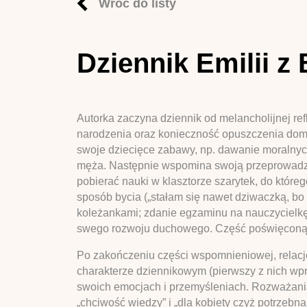
Wróć do listy
Dziennik Emilii 
Autorka zaczyna dziennik od melancholijnej ref
narodzenia oraz konieczność opuszczenia dom
swoje dziecięce zabawy, np. dawanie moralnyc
męża. Następnie wspomina swoją przeprowadzkę 
pobierać nauki w klasztorze szarytek, do któreg
sposób bycia („stałam się nawet dziwaczką, bo 
koleżankami; zdanie egzaminu na nauczycielkę; 
swego rozwoju duchowego. Część poświęconą ws
Po zakończeniu części wspomnieniowej, relacj
charakterze dziennikowym (pierwszy z nich wpr
swoich emocjach i przemyśleniach. Rozważania 
„chciwość wiedzy” i „dla kobiety czyż potrzebna 