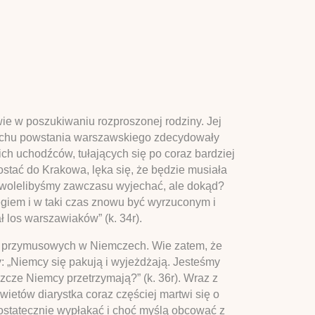
ie w poszukiwaniu rozproszonej rodziny. Jej
ybuchu powstania warszawskiego zdecydowały
ich uchodźców, tułających się po coraz bardziej
dostać do Krakowa, lęka się, że będzie musiała
…] wolelibyśmy zawczasu wyjechać, ale dokąd?
egiem i w taki czas znowu być wyrzuconym i
ł los warszawiaków” (k. 34r).
bót przymusowych w Niemczech. Wie zatem, że
: „Niemcy się pakują i wyjeżdżają. Jesteśmy
cze Niemcy przetrzymają?” (k. 36r). Wraz z
ietów diarystka coraz częściej martwi się o
dostatecznie wypłakać i choć myślą obcować z