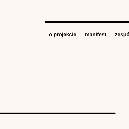
Jump to navigation
o projekcie
manifest
zespó