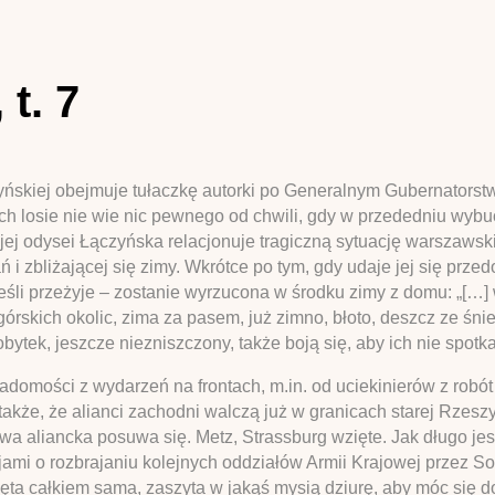
t. 7
ńskiej obejmuje tułaczkę autorki po Generalnym Gubernatorstw
rych losie nie wie nic pewnego od chwili, gdy w przededniu w
wojej odysei Łączyńska relacjonuje tragiczną sytuację warszawsk
i zbliżającej się zimy. Wkrótce po tym, gdy udaje jej się prze
 jeśli przeżyje – zostanie wyrzucona w środku zimy z domu: „[
rskich okolic, zima za pasem, już zimno, błoto, deszcz ze śni
bytek, jeszcze niezniszczony, także boją się, aby ich nie spotka
iadomości z wydarzeń na frontach, m.in. od uciekinierów z ro
akże, że alianci zachodni walczą już w granicach starej Rzeszy
aliancka posuwa się. Metz, Strassburg wzięte. Jak długo jesz
mi o rozbrajaniu kolejnych oddziałów Armii Krajowej przez Sow
więta całkiem sama, zaszyta w jakąś mysią dziurę, aby móc się 