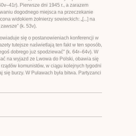
 40v–41r). Pierwsze dni 1945 r., a zarazem
kiwaniu dogodnego miejsca na przeczekanie
cona widokiem żołnierzy sowieckich: „[...] na
zawsze” (k. 53v).
owiaduje się o postanowieniach konferencji w
ety tutejsze naświetlają ten fakt w ten sposób,
zegoś dobrego już spodziewać” (k. 64r–64v). W
apisać na wyjazd ze Lwowa do Polski, obawia się
 rządów komunistów, w ciągu kolejnych tygodni
 się burzy. W Puławach była bitwa. Partyzanci