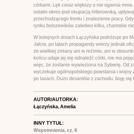
córkami. Lęk coraz większy o nie ogarnia mnie, 
ostatni okres pod okupacją hitlerowską, upły
przechodzącego frontu i znalezienie pracy. Gdy 
rynku bolszewików zaledwo kilku, chamskie mord
W kolejnych dniach Łączyńska podróżuje po Ma
Jałcie, po latach propagandy wierzy jednak ofi
że wielkiej zmiany ani w reżimie, ani w stosun
końcu udaje jej się odnaleźć córki, nie ma poję
więc, że zostanie wywieziona na Syberię. Od z
wyczekuje ogólnopolskiego powstania i wojny a
po lasach. Dużo desantów z zachodu, boję się b
AUTOR/AUTORKA:
Łączyńska, Amelia
INNY TYTUŁ:
Wspomnienia, cz. 6