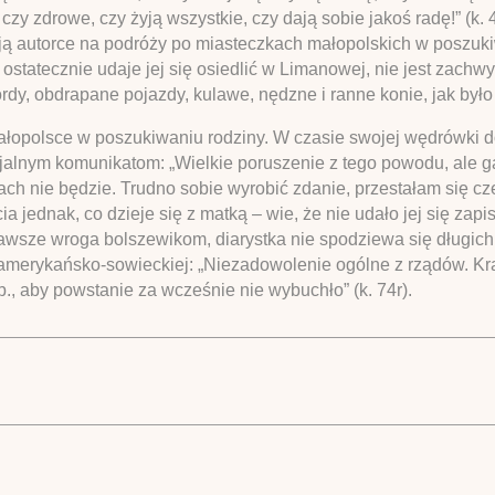
czy zdrowe, czy żyją wszystkie, czy dają sobie jakoś radę!” (k.
wają autorce na podróży po miasteczkach małopolskich w poszu
ostatecznie udaje jej się osiedlić w Limanowej, nie jest zachwy
y, obdrapane pojazdy, kulawe, nędzne i ranne konie, jak było 
łopolsce w poszukiwaniu rodziny. W czasie swojej wędrówki d
cjalnym komunikatom: „Wielkie poruszenie z tego powodu, ale gaz
kach nie będzie. Trudno sobie wyrobić zdanie, przestałam się c
cia jednak, co dzieje się z matką – wie, że nie udało jej się z
awsze wroga bolszewikom, diarystka nie spodziewa się długich
merykańsko-sowieckiej: „Niezadowolenie ogólne z rządów. Kraj
., aby powstanie za wcześnie nie wybuchło” (k. 74r).