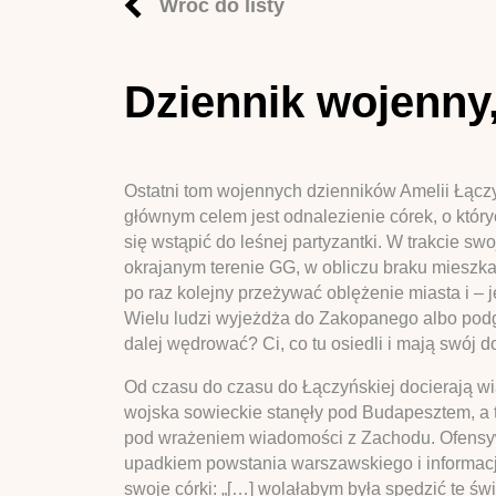
Wróć do listy
Dziennik wojenny, 
Ostatni tom wojennych dzienników Amelii Łączy
głównym celem jest odnalezienie córek, o któ
się wstąpić do leśnej partyzantki. W trakcie s
okrajanym terenie GG, w obliczu braku mieszkań 
po raz kolejny przeżywać oblężenie miasta i –
Wielu ludzi wyjeżdża do Zakopanego albo podgó
dalej wędrować? Ci, co tu osiedli i mają swój do
Od czasu do czasu do Łączyńskiej docierają w
wojska sowieckie stanęły pod Budapesztem, a t
pod wrażeniem wiadomości z Zachodu. Ofensywa 
upadkiem powstania warszawskiego i informacja
swoje córki: „[…] wolałabym była spędzić te ś