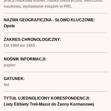
praca naukowa kobiet, nauka historyczna, twórczość
naukowa, wydawanie książek w PRL
NAZWA GEOGRAFICZNA - SŁOWO KLUCZOWE:
Opole
ZAKRES CHRONOLOGICZNY:
Od
1980
do
1983
NOŚNIK INFORMACJI:
papier
GATUNEK:
list
TYTUŁ UJEDNOLICONY KORESPONDENCJI:
Listy Elżbiety Treli-Mazur do Żanny Kormanowej