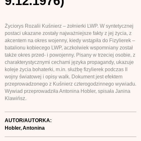
9.12.1976)
Życiorys Rozalii Kuśnierz – żołnierki LWP. W syntetycznej
postaci ukazane zostały najważniejsze fakty z jej życia, z
akcentem na okres wojenny, kiedy wstąpiła do Fizylierek –
batalionu kobiecego LWP, aczkolwiek wspomniany został
także okres przed- i powojenny. Pisany w trzeciej osobie, z
charakterystycznymi cechami języka propagandy, ukazuje
koleje życia bohaterki, m.in. służbę fizylierek podczas II
wojny światowej i opisy walk. Dokument jest efektem
przeprowadzonego z Kuśnierz czterogodzinnego wywiadu.
Wywiad przeprowadziła Antonina Hobler, spisała Janina
Klawińsz.
AUTOR/AUTORKA:
Hobler, Antonina