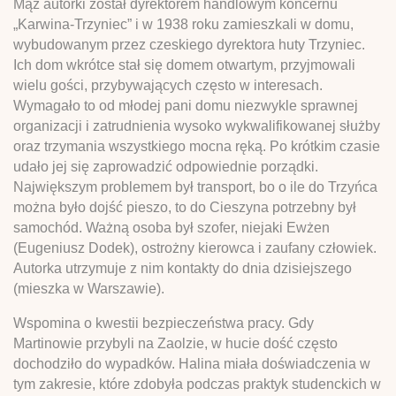
Mąż autorki został dyrektorem handlowym koncernu
„Karwina-Trzyniec” i w 1938 roku zamieszkali w domu,
wybudowanym przez czeskiego dyrektora huty Trzyniec.
Ich dom wkrótce stał się domem otwartym, przyjmowali
wielu gości, przybywających często w interesach.
Wymagało to od młodej pani domu niezwykle sprawnej
organizacji i zatrudnienia wysoko wykwalifikowanej służby
oraz trzymania wszystkiego mocna ręką. Po krótkim czasie
udało jej się zaprowadzić odpowiednie porządki.
Największym problemem był transport, bo o ile do Trzyńca
można było dojść pieszo, to do Cieszyna potrzebny był
samochód. Ważną osoba był szofer, niejaki Ewżen
(Eugeniusz Dodek), ostrożny kierowca i zaufany człowiek.
Autorka utrzymuje z nim kontakty do dnia dzisiejszego
(mieszka w Warszawie).
Wspomina o kwestii bezpieczeństwa pracy. Gdy
Martinowie przybyli na Zaolzie, w hucie dość często
dochodziło do wypadków. Halina miała doświadczenia w
tym zakresie, które zdobyła podczas praktyk studenckich w