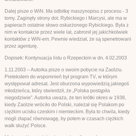
Dalej pisze o WiN. Ma odbitkę maszynopisu z procesu - 3
tomy. Zaginęły strony dot. Rybickiego i Marcysi, ale ma w
papierach ostatnie słowo oskarżonego Rybickiego. Była z
nim w kontakcie przez wiele lat, zabronił jej jakichkolwiek
kontaktów z WiN-em. Pewnie wiedział, że są spenetrowani
przez agenturę.
Dopisek: Kontynuacja listu o Rzepeckim w dn. 4.02.2003
1.11.2003 – Autorka pisze o swoim pobycie na Zaolziu.
Pretekstem do wspomnień był program TV, w którym
występował adresat. Jest oburzona wypowiedzią jakiegoś
młodzieńca, który stwierdził, że „Polska postąpiła
niegodziwie”. Autorka uważa, że ten krótki okres w 1938,
kiedy Zaolzie wróciło do Polski, należał się Polakom po
ciężkim ucisku czeskim i niemieckim. Była to chwila, kiedy
mogli złapać równowagę, by potem w czasach ciężkich
walk służyć Polsce.