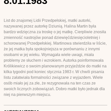
8.01.1983
List do znajomej Lidii Przedpełskiej, matki autorki,
nazywanej przez autorkę Dziunią. Halina Martin była
bardzo wdzięczna za troskę o jej matkę. Cierpliwie znosiła
zmienność nastrojów ponad dziewięćdziesięcioletniej i
schorowanej Przedpełskiej. Martinowa stwierdziła w liście,
że jej matka była spokojniejsza w porównaniu z innymi
osobami w jej wieku. Wymagała wiele uwagi, miała
problemy ze słuchem i wzrokiem. Autorka poinformowała
Królikiewicz o swoim planowanym przyjeździe do matki na
kilka tygodni pod koniec stycznia 1983 r. W chwili pisania
listu załatwiała formalności związane z wyjazdem. Wiele
osób miało jej za złe, że rezygnowała na ten czas ze
swoich licznych zobowiązań. Dobro matki było jednak dla
niej na pierwszym miejscu.