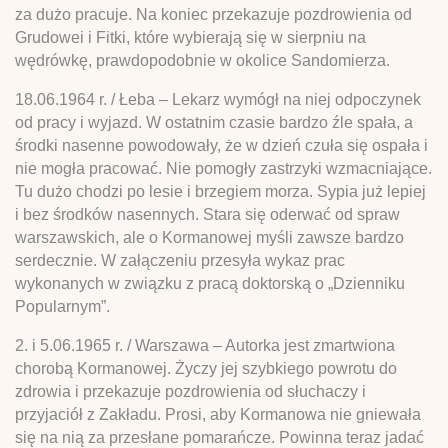
za dużo pracuje. Na koniec przekazuje pozdrowienia od
Grudowei i Fitki, które wybierają się w sierpniu na
wędrówkę, prawdopodobnie w okolice Sandomierza.
18.06.1964 r. / Łeba – Lekarz wymógł na niej odpoczynek
od pracy i wyjazd. W ostatnim czasie bardzo źle spała, a
środki nasenne powodowały, że w dzień czuła się ospała i
nie mogła pracować. Nie pomogły zastrzyki wzmacniające.
Tu dużo chodzi po lesie i brzegiem morza. Sypia już lepiej
i bez środków nasennych. Stara się oderwać od spraw
warszawskich, ale o Kormanowej myśli zawsze bardzo
serdecznie. W załączeniu przesyła wykaz prac
wykonanych w związku z pracą doktorską o „Dzienniku
Popularnym”.
2. i 5.06.1965 r. / Warszawa – Autorka jest zmartwiona
chorobą Kormanowej. Życzy jej szybkiego powrotu do
zdrowia i przekazuje pozdrowienia od słuchaczy i
przyjaciół z Zakładu. Prosi, aby Kormanowa nie gniewała
się na nią za przesłane pomarańcze. Powinna teraz jadać