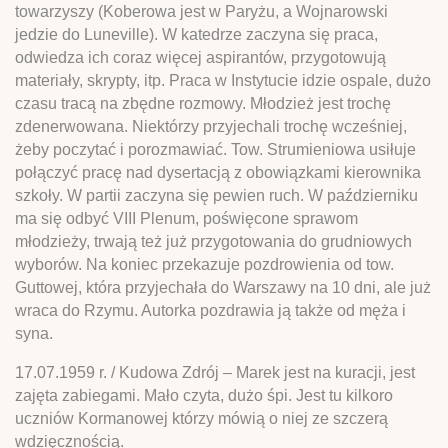
towarzyszy (Koberowa jest w Paryżu, a Wojnarowski
jedzie do Luneville). W katedrze zaczyna się praca,
odwiedza ich coraz więcej aspirantów, przygotowują
materiały, skrypty, itp. Praca w Instytucie idzie ospale, dużo
czasu tracą na zbędne rozmowy. Młodzież jest trochę
zdenerwowana. Niektórzy przyjechali trochę wcześniej,
żeby poczytać i porozmawiać. Tow. Strumieniowa usiłuje
połączyć pracę nad dysertacją z obowiązkami kierownika
szkoły. W partii zaczyna się pewien ruch. W październiku
ma się odbyć VIII Plenum, poświęcone sprawom
młodzieży, trwają też już przygotowania do grudniowych
wyborów. Na koniec przekazuje pozdrowienia od tow.
Guttowej, która przyjechała do Warszawy na 10 dni, ale już
wraca do Rzymu. Autorka pozdrawia ją także od męża i
syna.
17.07.1959 r. / Kudowa Zdrój – Marek jest na kuracji, jest
zajęta zabiegami. Mało czyta, dużo śpi. Jest tu kilkoro
uczniów Kormanowej którzy mówią o niej ze szczerą
wdzięcznością.