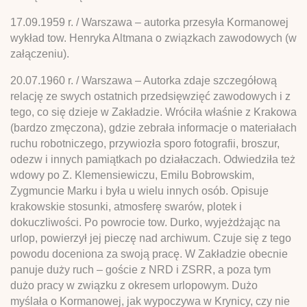
17.09.1959 r. / Warszawa – autorka przesyła Kormanowej
wykład tow. Henryka Altmana o związkach zawodowych (w
załączeniu).
20.07.1960 r. / Warszawa – Autorka zdaje szczegółową
relację ze swych ostatnich przedsięwzięć zawodowych i z
tego, co się dzieje w Zakładzie. Wróciła właśnie z Krakowa
(bardzo zmęczona), gdzie zebrała informacje o materiałach
ruchu robotniczego, przywiozła sporo fotografii, broszur,
odezw i innych pamiątkach po działaczach. Odwiedziła też
wdowy po Z. Klemensiewiczu, Emilu Bobrowskim,
Zygmuncie Marku i była u wielu innych osób. Opisuje
krakowskie stosunki, atmosferę swarów, plotek i
dokuczliwości. Po powrocie tow. Durko, wyjeżdżając na
urlop, powierzył jej pieczę nad archiwum. Czuje się z tego
powodu doceniona za swoją pracę. W Zakładzie obecnie
panuje duży ruch – goście z NRD i ZSRR, a poza tym
dużo pracy w związku z okresem urlopowym. Dużo
myślała o Kormanowej, jak wypoczywa w Krynicy, czy nie