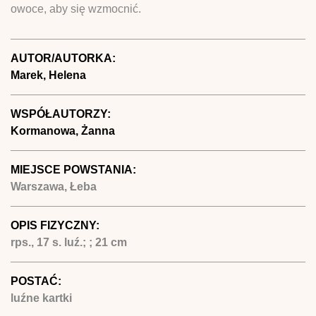
owoce, aby się wzmocnić.
AUTOR/AUTORKA:
Marek, Helena
WSPÓŁAUTORZY:
Kormanowa, Żanna
MIEJSCE POWSTANIA:
Warszawa, Łeba
OPIS FIZYCZNY:
rps., 17 s. luź.; ; 21 cm
POSTAĆ:
luźne kartki