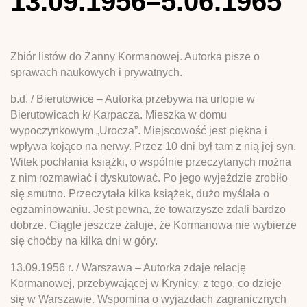
13.09.1956–5.06.1965
Zbiór listów do Żanny Kormanowej. Autorka pisze o
sprawach naukowych i prywatnych.
b.d. / Bierutowice – Autorka przebywa na urlopie w
Bierutowicach k/ Karpacza. Mieszka w domu
wypoczynkowym „Urocza”. Miejscowość jest piękna i
wpływa kojąco na nerwy. Przez 10 dni był tam z nią jej syn.
Witek pochłania książki, o wspólnie przeczytanych można
z nim rozmawiać i dyskutować. Po jego wyjeździe zrobiło
się smutno. Przeczytała kilka książek, dużo myślała o
egzaminowaniu. Jest pewna, że towarzysze zdali bardzo
dobrze. Ciągle jeszcze żałuje, że Kormanowa nie wybierze
się choćby na kilka dni w góry.
13.09.1956 r. / Warszawa – Autorka zdaje relację
Kormanowej, przebywającej w Krynicy, z tego, co dzieje
się w Warszawie. Wspomina o wyjazdach zagranicznych