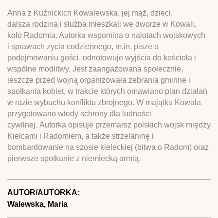
Anna z Kuźnickich Kowalewska, jej mąż, dzieci,
dalsza rodzina i służba mieszkali we dworze w Kowali,
koło Radomia. Autorka wspomina o nalotach wojskowych
i sprawach życia codziennego, m.in. pisze o
podejmowaniu gości, odnotowuje wyjścia do kościoła i
wspólne modlitwy. Jest zaangażowana społecznie,
jeszcze przed wojną organizowała zebrania gminne i
spotkania kobiet, w trakcie których omawiano plan działań
w razie wybuchu konfliktu zbrojnego. W majątku Kowala
przygotowano wtedy schrony dla ludności
cywilnej. Autorka opisuje przemarsz polskich wojsk między
Kielcami i Radomiem, a także strzelaninę i
bombardowanie na szosie kieleckiej (bitwa o Radom) oraz
pierwsze spotkanie z niemiecką armią.
AUTOR/AUTORKA:
Walewska, Maria