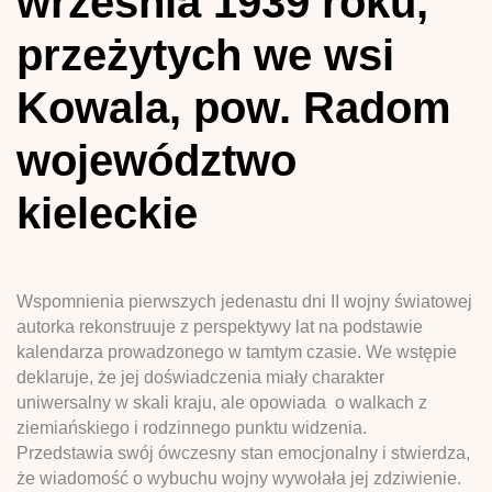
września 1939 roku,
przeżytych we wsi
Kowala, pow. Radom
województwo
kieleckie
Wspomnienia pierwszych jedenastu dni II wojny światowej
autorka rekonstruuje z perspektywy lat na podstawie
kalendarza prowadzonego w tamtym czasie. We wstępie
deklaruje, że jej doświadczenia miały charakter
uniwersalny w skali kraju, ale opowiada o walkach z
ziemiańskiego i rodzinnego punktu widzenia.
Przedstawia swój ówczesny stan emocjonalny i stwierdza,
że wiadomość o wybuchu wojny wywołała jej zdziwienie.