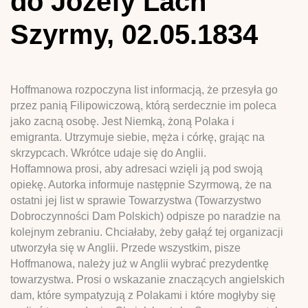
do Józefy Lach
Szyrmy, 02.05.1834
Hoffmanowa rozpoczyna list informacją, że przesyła go
przez panią Filipowiczową, którą serdecznie im poleca
jako zacną osobę. Jest Niemką, żoną Polaka i
emigranta. Utrzymuje siebie, męża i córkę, grając na
skrzypcach. Wkrótce udaje się do Anglii.
Hoffamnowa prosi, aby adresaci wzięli ją pod swoją
opiekę. Autorka informuje następnie Szyrmową, że na
ostatni jej list w sprawie Towarzystwa (Towarzystwo
Dobroczynności Dam Polskich) odpisze po naradzie na
kolejnym zebraniu. Chciałaby, żeby gałąź tej organizacji
utworzyła się w Anglii. Przede wszystkim, pisze
Hoffmanowa, należy już w Anglii wybrać prezydentkę
towarzystwa. Prosi o wskazanie znaczących angielskich
dam, które sympatyzują z Polakami i które mogłyby się