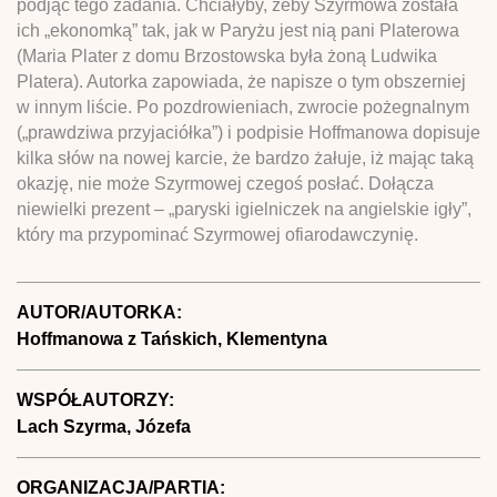
podjąć tego zadania. Chciałyby, żeby Szyrmowa została
ich „ekonomką” tak, jak w Paryżu jest nią pani Platerowa
(Maria Plater z domu Brzostowska była żoną Ludwika
Platera). Autorka zapowiada, że napisze o tym obszerniej
w innym liście. Po pozdrowieniach, zwrocie pożegnalnym
(„prawdziwa przyjaciółka”) i podpisie Hoffmanowa dopisuje
kilka słów na nowej karcie, że bardzo żałuje, iż mając taką
okazję, nie może Szyrmowej czegoś posłać. Dołącza
niewielki prezent – „paryski igielniczek na angielskie igły”,
który ma przypominać Szyrmowej ofiarodawczynię.
AUTOR/AUTORKA:
Hoffmanowa z Tańskich, Klementyna
WSPÓŁAUTORZY:
Lach Szyrma, Józefa
ORGANIZACJA/PARTIA: