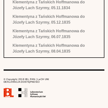
Klementyna z Tańskich Hoffmanowa do
Józefy Lach Szyrmy, 05.11.1834
Klementyna z Tańskich Hoffmanowa do
Józefy Lach Szyrmy, 05.12.1835
Klementyna z Tańskich Hoffmanowa do
Józefy Lach Szyrmy, 06.07.1835
Klementyna z Tańskich Hoffmanowa do
Józefy Lach Szyrmy, 08.04.1835
Klementyna z Tańskich Hoffmanowa do
Józefy Lach Szyrmy, 09.03.1835
Klementyna z Tańskich Hoffmanowa do
© Copyright 2018 IBL PAN / LaCH UW.
Józefy Lach Szyrmy, 11.06.1834
DEKLARACJA DOSTĘPNOŚCI
Klementyna z Tańskich Hoffmanowa do
Józefy Lach Szyrmy, 15.04.1834
Klementyna z Tańskich Hoffmanowa do