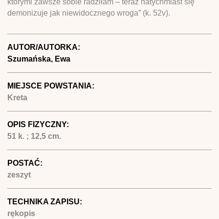
którymi zawsze sobie radziłam – teraz natychmiast się
demonizuje jak niewidocznego wroga” (k. 52v).
AUTOR/AUTORKA:
Szumańska, Ewa
MIEJSCE POWSTANIA:
Kreta
OPIS FIZYCZNY:
51 k. ; 12,5 cm.
POSTAĆ:
zeszyt
TECHNIKA ZAPISU:
rękopis