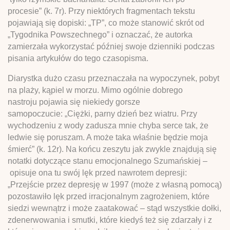
procesie” (k. 7r). Przy niektórych fragmentach tekstu
pojawiają się dopiski: „TP”, co może stanowić skrót od
„Tygodnika Powszechnego” i oznaczać, że autorka
zamierzała wykorzystać później swoje dzienniki podczas
pisania artykułów do tego czasopisma.
Diarystka dużo czasu przeznaczała na wypoczynek, pobyt
na plaży, kąpiel w morzu. Mimo ogólnie dobrego
nastroju pojawia się niekiedy gorsze
samopoczucie: „Ciężki, parny dzień bez wiatru. Przy
wychodzeniu z wody zadusza mnie chyba serce tak, że
ledwie się poruszam. A może taka właśnie będzie moja
śmierć” (k. 12r). Na końcu zeszytu jak zwykle znajdują się
notatki dotyczące stanu emocjonalnego Szumańskiej –
opisuje ona tu swój lęk przed nawrotem depresji:
„Przejście przez depresję w 1997 (może z własną pomocą)
pozostawiło lęk przed irracjonalnym zagrożeniem, które
siedzi wewnątrz i może zaatakować – stąd wszystkie dołki,
zdenerwowania i smutki, które kiedyś też się zdarzały i z