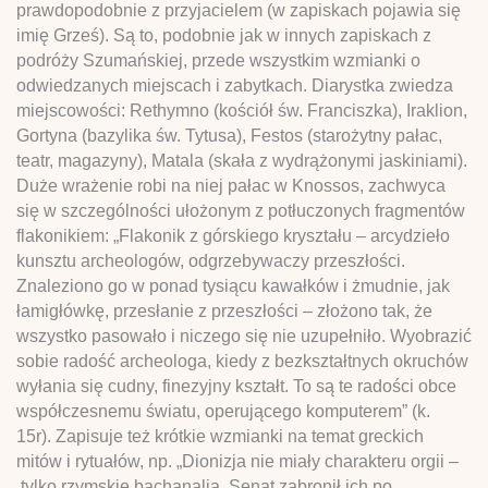
prawdopodobnie z przyjacielem (w zapiskach pojawia się
imię Grześ). Są to, podobnie jak w innych zapiskach z
podróży Szumańskiej, przede wszystkim wzmianki o
odwiedzanych miejscach i zabytkach. Diarystka zwiedza
miejscowości: Rethymno (kościół św. Franciszka), Iraklion,
Gortyna (bazylika św. Tytusa), Festos (starożytny pałac,
teatr, magazyny), Matala (skała z wydrążonymi jaskiniami).
Duże wrażenie robi na niej pałac w Knossos, zachwyca
się w szczególności ułożonym z potłuczonych fragmentów
flakonikiem: „Flakonik z górskiego kryształu – arcydzieło
kunsztu archeologów, odgrzebywaczy przeszłości.
Znaleziono go w ponad tysiącu kawałków i żmudnie, jak
łamigłówkę, przesłanie z przeszłości – złożono tak, że
wszystko pasowało i niczego się nie uzupełniło. Wyobrazić
sobie radość archeologa, kiedy z bezkształtnych okruchów
wyłania się cudny, finezyjny kształt. To są te radości obce
współczesnemu światu, operującego komputerem” (k.
15r). Zapisuje też krótkie wzmianki na temat greckich
mitów i rytuałów, np. „Dionizja nie miały charakteru orgii –
tylko rzymskie bachanalia. Senat zabronił ich po