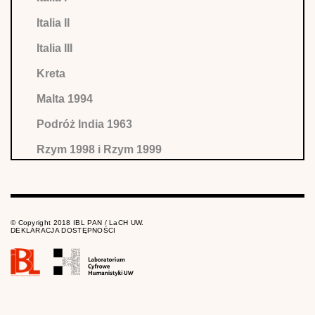
Italia II
Italia III
Kreta
Malta 1994
Podróż India 1963
Rzym 1998 i Rzym 1999
Rzym II 1997–1998
Trasy polskie. Frombork – Kodeń
© Copyright 2018 IBL PAN / LaCH UW.
Tunezja / Staszek / 1979
DEKLARACJA DOSTĘPNOŚCI
Tunezja / ZLP/ 1976 (październik)
Tunezja 1976 /Père Louis/ (kwiecień) I
Turcja 1996