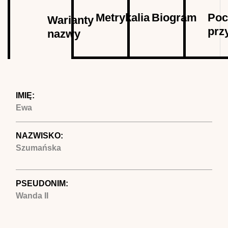
Autor
Metrykalia
Biogram
Poc
Warianty
prz
nazwy
(aktywna
karta)
IMIĘ:
Ewa
NAZWISKO:
Szumańska
PSEUDONIM:
Wanda II