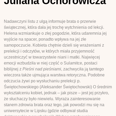
Juliana Ochorowicza
Nadawczyni listu z ulgą informuje brata o przerwie
świątecznej, która dała jej trochę wytchnienia od lekcji.
Helena wzmiankuje o złej pogodzie, która udaremnia jej
wyjście na spacer, ponadto wpływa na jej złe
samopoczucie. Kobieta chętnie dzieli się wrażeniami z
prelekcji i odczytów, w których miała przyjemność
uczestniczyć w towarzystwie niani i matki. Najwięcej
emocji wzbudziła w niej część o Sulamitce, postaci
biblijnej z
Pieśni nad pieśniami
, zachwyciła ją tamtego
wieczora także ujmująca warstwa retoryczna. Podobne
odczucia żywi po wysłuchaniu prelekcji p.
Świętochowskiego (Aleksander Świętochowski) O średnim
wykształceniu kobiet, jednak – jak pisze – jest jej przykro,
że słuchaczy było niewielu. Wyraża zainteresowanie
stanem zdrowia brata oraz tego, jak powodzi mu się na
uniwersytecie w Lipsku (gdzie odbywał studia