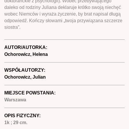
doktoranckie z psychologii). Wobec przebywającego
daleko od rodziny Juliana deklaruje krótko swoją niechęć
wobec Niemców i wyraża życzenie, by brat napisał długą
odpowiedź. Kończy słowami „twoja przywiązana szczerze
siostra”.
AUTOR/AUTORKA:
Ochorowicz, Helena
WSPÓŁAUTORZY:
Ochorowicz, Julian
MIEJSCE POWSTANIA:
Warszawa
OPIS FIZYCZNY:
1k ; 29 cm.