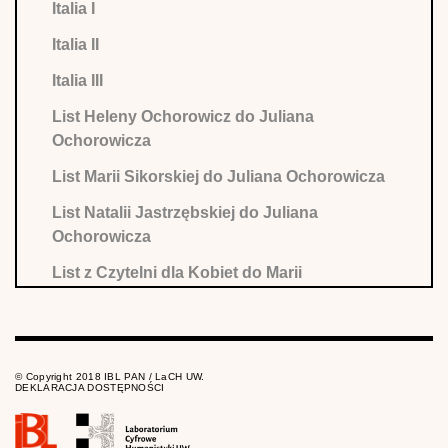
Italia I
Italia II
Italia III
List Heleny Ochorowicz do Juliana
Ochorowicza
List Marii Sikorskiej do Juliana Ochorowicza
List Natalii Jastrzębskiej do Juliana
Ochorowicza
List z Czytelni dla Kobiet do Marii
Wysłouchowej
List Zofii Tuchółkowej do Juliana
Ochorowicza
© Copyright 2018 IBL PAN / LaCH UW.
DEKLARACJA DOSTĘPNOŚCI
Pamiętniki Marji Ścibor-Rylskiej, t. 1: od 1887
do 1895