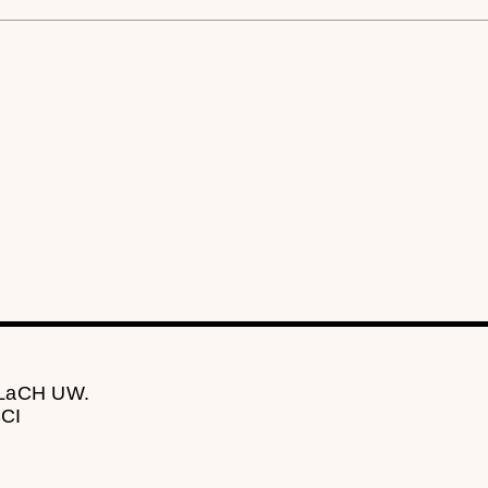
 LaCH UW.
CI