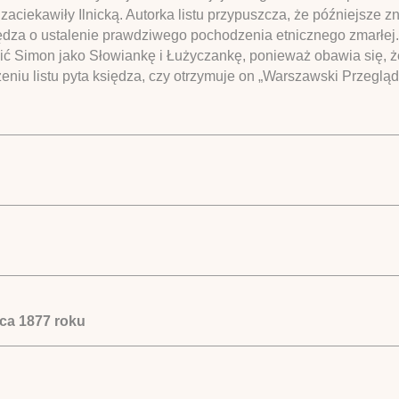
zaciekawiły Ilnicką. Autorka listu przypuszcza, że późniejsze 
dza o ustalenie prawdziwego pochodzenia etnicznego zmarłej. G
ić Simon jako Słowiankę i Łużyczankę, ponieważ obawia się, że
eniu listu pyta księdza, czy otrzymuje on „Warszawski Przegląd
ipca 1877 roku