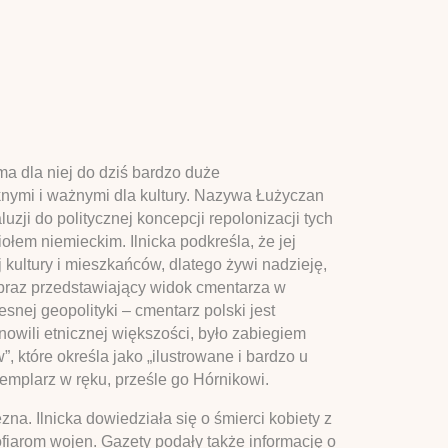
ma dla niej do dziś bardzo duże
ęknymi i ważnymi dla kultury. Nazywa Łużyczan
uzji do politycznej koncepcji repolonizacji tych
ołem niemieckim. Ilnicka podkreśla, że jej
 kultury i mieszkańców, dlatego żywi nadzieję,
 obraz przedstawiający widok cmentarza w
snej geopolityki – cmentarz polski jest
owili etnicznej większości, było zabiegiem
, które określa jako „ilustrowane i bardzo u
zemplarz w ręku, prześle go Hórnikowi.
na. Ilnicka dowiedziała się o śmierci kobiety z
fiarom wojen. Gazety podały także informację o