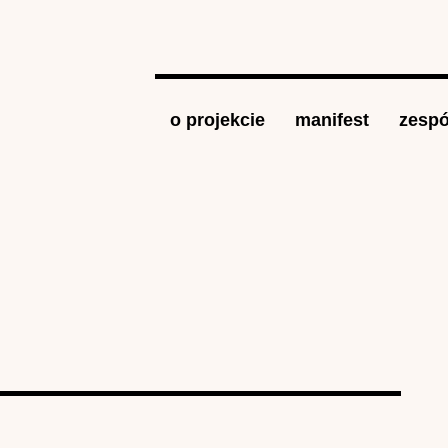
Jump to navigation
o projekcie
manifest
zespó