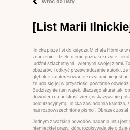
Wróć do listy
[List Marii Ilnick
Ilnicka pisze list do księdza Michała Hórnika 
znaczenie - dzięki niemu poznała Łużyce i okol
ludźmi szlachetnymi i wiernymi swojej ziemi. To 
obszarów i odkryć przeświadczenie autorki, że S
głębokie zainteresowanie Łużycami nie jest pus
że uda się jej w przyszłości powtórnie odwiedz
Budziszynie (ten wątek, dlaczego akurat taki o
dowodem na polskość ziem; wskazywanie polskic
polonizacyjnym). Ilnicka zawiadamia księdza, że
nas rozpowszechnione pismo”. Obrazek został pr
Jednym z ważkich powodów nadania listu jest pr
niemieckiej prasy, która rozpisywała się o dz