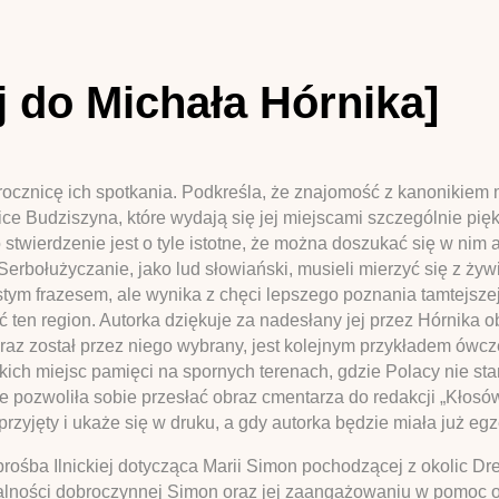
iej do Michała Hórnika]
w rocznicę ich spotkania. Podkreśla, że znajomość z kanonikiem 
ice Budziszyna, które wydają się jej miejscami szczególnie pi
stwierdzenie jest o tyle istotne, że można doszukać się w nim al
erbołużyczanie, jako lud słowiański, musieli mierzyć się z żywi
tym frazesem, ale wynika z chęci lepszego poznania tamtejszej
ić ten region. Autorka dziękuje za nadesłany jej przez Hórnika
braz został przez niego wybrany, jest kolejnym przykładem ówcze
h miejsc pamięci na spornych terenach, gdzie Polacy nie stan
 pozwoliła sobie przesłać obraz cmentarza do redakcji „Kłosów”
zyjęty i ukaże się w druku, a gdy autorka będzie miała już eg
ośba Ilnickiej dotycząca Marii Simon pochodzącej z okolic Drez
iałalności dobroczynnej Simon oraz jej zaangażowaniu w pomoc o