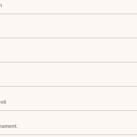
h
sti
rnament.