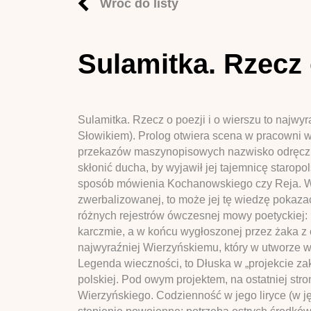
Wróć do listy
Sulamitka. Rzecz 
Sulamitka. Rzecz o poezji i o wierszu to najwy
Słowikiem). Prolog otwiera scena w pracowni 
przekazów maszynopisowych nazwisko odręcznie
skłonić ducha, by wyjawił jej tajemnicę staropo
sposób mówienia Kochanowskiego czy Reja. Wid
zwerbalizowanej, to może jej tę wiedzę pokaza
różnych rejestrów ówczesnej mowy poetyckiej:
karczmie, a w końcu wygłoszonej przez żaka z 
najwyraźniej Wierzyńskiemu, który w utworze w
Legenda wieczności, to Dłuska w „projekcie zak
polskiej. Pod owym projektem, na ostatniej stro
Wierzyńskiego. Codzienność w jego liryce (w ję