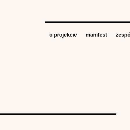
Jump to navigation
o projekcie
manifest
zespó