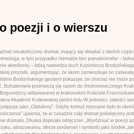
o poezji i o wierszu
raźniej nieukończony dramat, mający się składać z dwóch częśc
wersologa, w tym przypadku niemalże bez pseudonimów – bohat
 skreślone) – którą nawiedza duch Kazimierza Brodzińskiego.
lskiej prozodii, argumentując, że skoro zamieszkuje on zaświaty
mo Brodzińskiego gestami pokazuje, że chociaż nie może podz
ć. Bohaterowie przenoszą się razem do średniowiecznego Krako
 Bogurodzicy odśpiewanej w krakowskim Kościele Franciszkan
okna Akademii Krakowskiej pieśni-listu W jedności, stałości 
ystępuje jako „Oddalony”. Gdyby komuś nieznane było to określ
ończenia” ujawnia, że w zasadzie cały dramat poświęcony jest m
nie dramatu, Dłuska dopisała odręcznie: „Wyróżniać w poezji aż
zyku, obrazowaniu, sferze porównań i symboli) jako środek „dem