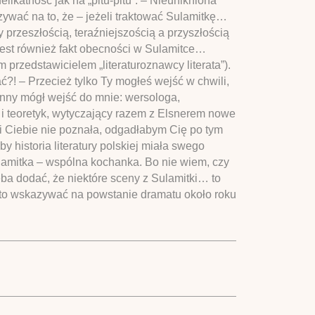
likatność jak na „pitu-pitu”. – Nieunikniona
zywać na to, że – jeżeli traktować Sulamitkę…
 przeszłością, teraźniejszością a przyszłością
jest również fakt obecności w Sulamitce…
przedstawicielem „literaturoznawcy literata”).
?! – Przecież tylko Ty mogłeś wejść w chwili,
y inny mógł wejść do mnie: wersologa,
ry i teoretyk, wytyczający razem z Elsnerem nowe
li Ciebie nie poznała, odgadłabym Cię po tym
 historia literatury polskiej miała swego
lamitka – wspólna kochanka. Bo nie wiem, czy
zeba dodać, że niektóre sceny z Sulamitki… to
 to wskazywać na powstanie dramatu około roku