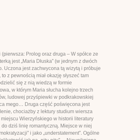
i (pierwsza: Prolog oraz druga – W spółce ze
erką jest „Maria Dłuska” (w jednym z dwóch
 Uczona jest zachwycona tą wizytą i próbuje
, to z pewnością miał okazję słyszeć tam
ielić się z nią wiedzą w formie
wa, w którym Maria słucha kolejno trzech
ów, ludowej przyśpiewki w podkrakowskiej
serca mego… Druga część poświęcona jest
enie, chociażby z lektury studium wiersza
iejscu Wierzyńskiego w historii literatury
 do dziś linię romantyczną. Miejsce w niej
okratyzacji” i jako „understatement”. Ogólne