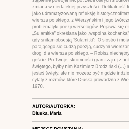
stępienie powojenne: potrzeba ostrych środków a
zmiana w niedalekiej przyszłości. Delikatność 
jako udramatyzowaną refleksję historycznoliter
wiersza polskiego, z Wierzyńskim i jego twór
problematyki poezji wersologów. Pojawia się on
„Sulamitka” określana jako „wspólna kochanka” 
gdy śniłam obsesją ‘Sulamitki’: ‘O siostro i moj
parającego się cudzą poezją, cudzymi wierszami.
drogi dla wiersza polskiego. – Robisz niechęt
geście. Po Twojej skromności graniczącej z poko
świętego, byłby nim Kazimierz Brodziński (…)
jesteś święty, ale nie możesz być nigdzie indzie
cytaty z rozmów, które Dłuska prowadziła z W
1970.
AUTOR/AUTORKA:
Dłuska, Maria