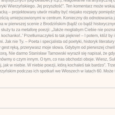
rtystycznych (big-beatowcy it.p.), reagowanie na artystyczną de
liryki Wierzyńskiego. Jej przyszłość”. Ten komentarz może wska
acką – projektowany utwór miałby być niejako rozpięty pomiędzy
czością umiejscowionymi w centrum. Konieczny do odnotowania 
a w pierwszej scenie z Brodzińskim (bądź co bądź historycznym 
służy tu za metaforę poezji: „Jakże mogłabym Ciebie nie poznać
a kochanko!..’ Przetłumaczyłeś to tak pięknie! – I potem, któż b
 Jak nie Ty. – Poeta i specjalista od poetyki, historyk literatu
ny gest ręką, przerywasz moje słowa. Gdybym od pierwszej chwi
rą. Nie darmo Stanisław Tarnowski wyraził się napisał, że gdyby
 mówmy o czym innym. O tym, co nas obchodzi oboje. Wiesz, Su
j, jak w niebie. W niebie poezji, którą kochałeś tak bardzo”. Tr
ierzyńskim podczas ich spotkań we Włoszech w latach 60. Może