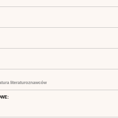
eratura literaturoznawców
OWE: