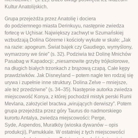
Kultur Anatolijskich.
Grupa przejeżdża przez Anatolię i dociera
do podziemnego miasta Derinkuyu, następnie zwiedza
fortecę w Uçhisar. Największy zachwyt w Szumańskiej
wzbudzają Dolina Göreme i kościoły wykute w skale: „Jak
na razie: apogeum. Świat bajek czy Gaudiego, wymyślony,
wymarzony we śnie” (s. 32). Podziwia też Dolinę Mnichów
Pasabag w Kapadocji: „niesamowite grzyby trójkolorowe,
na długich białych trzonkach z brązową czapą. Całe kępy
prawdziwków. Jak Disneyland – potem nagle ten rodzaj się
urywa i zupełnie inne struktury. Dolina Zelve – mniejsze,
ale też przedziwne” (s. 34–35). Następnie autorka zwiedza
miejscowość Konya, z której pochodził mistyk perski Rumi
Mevlana, założyciel bractwa „wirujących derwiszy”. Potem
grupa przejeżdża przez góry Taurus do nadmorskiego
kurortu Antalya, zwiedza miejscowości: Perge,
Syde, Aspendos, Muratköy (wioska dywanów – opis
produkcji), Pamukkale. W ostatniej z tych miejscowości