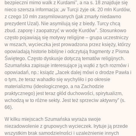
bezpieczni mimo walk z Kurdami", a na s. 18 znajduje się
nieco szersza informacja: „w Turcji żyje ok. 20 mln Kurdów,
z czego 10 mln zasymilowanych (jak zmarły niedawno
prezydent Uzal). Nie asymilują się z biedy. Turcy chcą
zbud. zaporę i zaopatrzyć w wodę Kurdów". Stosunkowo
często pojawiają się motywy religijne – grupa uczestniczy
w mszach, wycieczka jest prowadzona przez księży, którzy
opowiadają historie biblijne i odczytują fragmenty z Pisma
Świętego. Często dyskusje dotyczą tematów religijnych.
Szumańska zapisuje interesujące ją wątki z tych rozmów i
opowiadań, np.: ksiądz „Jacek dalej mówi o drodze Pawła i
o tym, że teraz wahadło się wychyliło i po okresie
materializmu (ideologicznego, a na Zachodzie
praktycznego) jest teraz głód duchowości, spirytualizm,
wchodzą w to różne sekty. Jest też sprzeciw aktywny” (s.
66).
W kilku miejscach Szumańska wyraża swoje
niezadowolenie z grupowych wycieczek. Irytuje ją przede
wszystkim brak samodzielności i uzależnienie innych