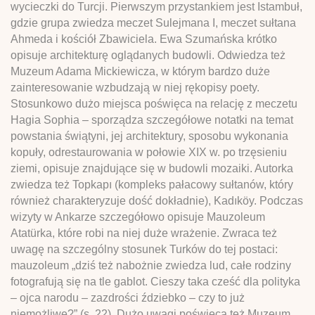
wycieczki do Turcji. Pierwszym przystankiem jest Istambuł,
gdzie grupa zwiedza meczet Sulejmana I, meczet sułtana
Ahmeda i kościół Zbawiciela. Ewa Szumańska krótko
opisuje architekturę oglądanych budowli. Odwiedza też
Muzeum Adama Mickiewicza, w którym bardzo duże
zainteresowanie wzbudzają w niej rękopisy poety.
Stosunkowo dużo miejsca poświęca na relację z meczetu
Hagia Sophia – sporządza szczegółowe notatki na temat
powstania świątyni, jej architektury, sposobu wykonania
kopuły, odrestaurowania w połowie XIX w. po trzęsieniu
ziemi, opisuje znajdujące się w budowli mozaiki. Autorka
zwiedza też Topkapı (kompleks pałacowy sułtanów, który
również charakteryzuje dość dokładnie), Kadıköy. Podczas
wizyty w Ankarze szczegółowo opisuje Mauzoleum
Atatürka, które robi na niej duże wrażenie. Zwraca też
uwagę na szczególny stosunek Turków do tej postaci:
mauzoleum „dziś też nabożnie zwiedza lud, całe rodziny
fotografują się na tle gablot. Cieszy taka cześć dla polityka
– ojca narodu – zazdrości ździebko – czy to już
niemożliwe?” (s. 22). Dużo uwagi poświęca też Muzeum