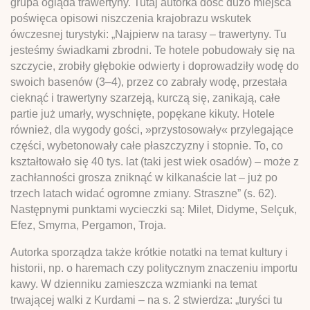
grupa ogląda trawertyny. Tutaj autorka dość dużo miejsca
poświęca opisowi niszczenia krajobrazu wskutek
ówczesnej turystyki: „Najpierw na tarasy – trawertyny. Tu
jesteśmy świadkami zbrodni. Te hotele pobudowały się na
szczycie, zrobiły głębokie odwierty i doprowadziły wodę do
swoich basenów (3–4), przez co zabrały wodę, przestała
cieknąć i trawertyny szarzeją, kurczą się, zanikają, całe
partie już umarły, wyschnięte, popękane kikuty. Hotele
również, dla wygody gości, »przystosowały« przylegające
części, wybetonowały całe płaszczyzny i stopnie. To, co
kształtowało się 40 tys. lat (taki jest wiek osadów) – może z
zachłanności grosza zniknąć w kilkanaście lat – już po
trzech latach widać ogromne zmiany. Straszne” (s. 62).
Następnymi punktami wycieczki są: Milet, Didyme, Selçuk,
Efez, Smyrna, Pergamon, Troja.
Autorka sporządza także krótkie notatki na temat kultury i
historii, np. o haremach czy politycznym znaczeniu importu
kawy. W dzienniku zamieszcza wzmianki na temat
trwającej walki z Kurdami – na s. 2 stwierdza: „turyści tu