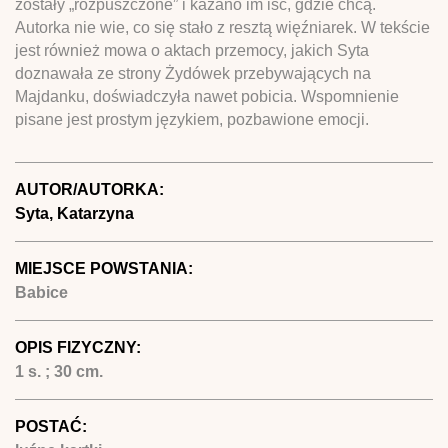
zostały „rozpuszczone” i kazano im iść, gdzie chcą.
Autorka nie wie, co się stało z resztą więźniarek. W tekście
jest również mowa o aktach przemocy, jakich Syta
doznawała ze strony Żydówek przebywających na
Majdanku, doświadczyła nawet pobicia. Wspomnienie
pisane jest prostym językiem, pozbawione emocji.
AUTOR/AUTORKA:
Syta, Katarzyna
MIEJSCE POWSTANIA:
Babice
OPIS FIZYCZNY:
1 s. ; 30 cm.
POSTAĆ: