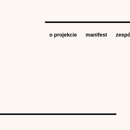
Jump to navigation
o projekcie
manifest
zespó