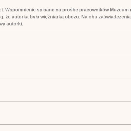
et. Wspomnienie spisane na prośbę pracowników Muzeum na
ig, że autorka była więźniarką obozu. Na obu zaświadczeniac
wy autorki.