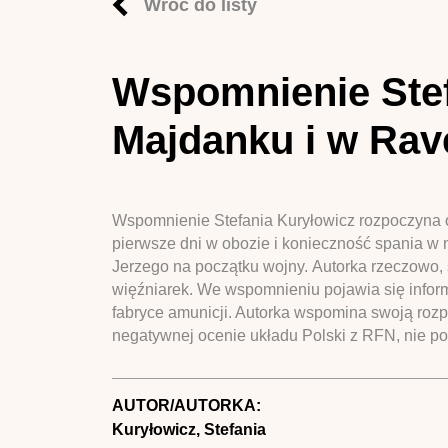
Wróć do listy
Wspomnienie Stef
Majdanku i w Ra
Wspomnienie Stefania Kuryłowicz rozpoczyna od
pierwsze dni w obozie i konieczność spania w
Jerzego na początku wojny. Autorka rzeczowo,
więźniarek. We wspomnieniu pojawia się infor
fabryce amunicji. Autorka wspomina swoją roz
negatywnej ocenie układu Polski z RFN, nie p
AUTOR/AUTORKA:
Kuryłowicz, Stefania