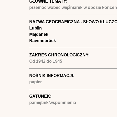
GŁÓWNE TEMATY:
przemoc wobec więźniarek w obozie koncent
NAZWA GEOGRAFICZNA - SŁOWO KLUCZ
Lublin
Majdanek
Ravensbrück
ZAKRES CHRONOLOGICZNY:
Od
1942
do
1945
NOŚNIK INFORMACJI:
papier
GATUNEK:
pamiętnik/wspomnienia