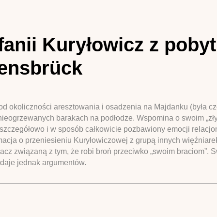
anii Kuryłowicz z poby
vensbrück
 okoliczności aresztowania i osadzenia na Majdanku (była czł
 nieogrzewanych barakach na podłodze. Wspomina o swoim „zły
 szczegółowo i w sposób całkowicie pozbawiony emocji relacj
macja o przeniesieniu Kuryłowiczowej z grupą innych więźnia
pacz związaną z tym, że robi broń przeciwko „swoim braciom”
odaje jednak argumentów.