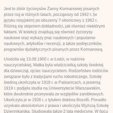
Jest to zbiór życiorysów Żanny Kormanowej pisanych
przez nią w różnych latach, począwszy od 1942 r. (w
języku rosyjskim) po obszerny 7-stronicowy z 1962 r.
Różnią się stopniem dokładności, jak również niektórymi
faktami. W kolekcji znajdują się również życiorysy
naukowe oraz wykazy prac naukowych i popularno-
naukowych, artykułów i recenzji, a także podręczników,
programów dydaktycznych pisanych przez Kormanową.
Urodziła się 13.08.1900 r. w Łodzi, w rodzinie
nauczycielskiej. Matka była właścicielką szkoły średniej
dla dziewcząt, ojciec nauczycielem. Rodzeństwo rodziców
związane było z tradycjami ruchu robotniczego. Szkołę
średnią ukończyła w 1918 r. w Pabianicach, a jesienią
1919 r. podjęła studia na Uniwersytecie Warszawskim,
które dwukrotnie przerywała ze względów zarobkowych.
Ukończyła je w 1926 r. z tytułem doktora filozofii. Ponadto
uzyskała absolutorium z prawa i ukończyła Wyższą Szkołę
Dziennikarską. Studiowała także 2 lata medycynę. W lipcu