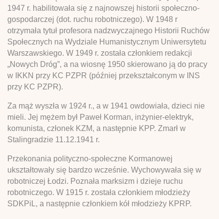
1947 r. habilitowała się z najnowszej historii społeczno-
gospodarczej (dot. ruchu robotniczego). W 1948 r
otrzymała tytuł profesora nadzwyczajnego Historii Ruchów
Społecznych na Wydziale Humanistycznym Uniwersytetu
Warszawskiego. W 1949 r. została członkiem redakcji
„Nowych Dróg”, a na wiosnę 1950 skierowano ją do pracy
w IKKN przy KC PZPR (później przekształconym w INS
przy KC PZPR).
Za mąż wyszła w 1924 r., a w 1941 owdowiała, dzieci nie
mieli. Jej mężem był Paweł Korman, inżynier-elektryk,
komunista, członek KZM, a następnie KPP. Zmarł w
Stalingradzie 11.12.1941 r.
Przekonania polityczno-społeczne Kormanowej
ukształtowały się bardzo wcześnie. Wychowywała się w
robotniczej Łodzi. Poznała marksizm i dzieje ruchu
robotniczego. W 1915 r. została członkiem młodzieży
SDKPiL, a następnie członkiem kół młodzieży KPRP.