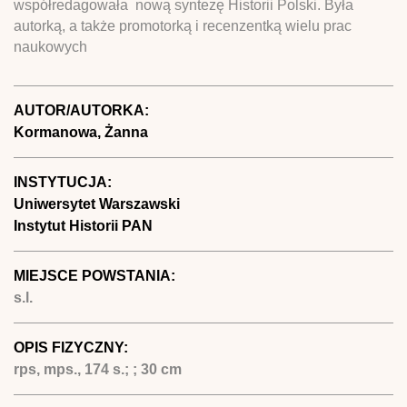
współredagowała nową syntezę Historii Polski. Była
autorką, a także promotorką i recenzentką wielu prac
naukowych
AUTOR/AUTORKA:
Kormanowa, Żanna
INSTYTUCJA:
Uniwersytet Warszawski
Instytut Historii PAN
MIEJSCE POWSTANIA:
s.l.
OPIS FIZYCZNY:
rps, mps., 174 s.; ; 30 cm