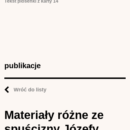
Tekst piosenki z karty 14
publikacje
Wróć do listy
Materiały różne ze
spuścizny Józefy