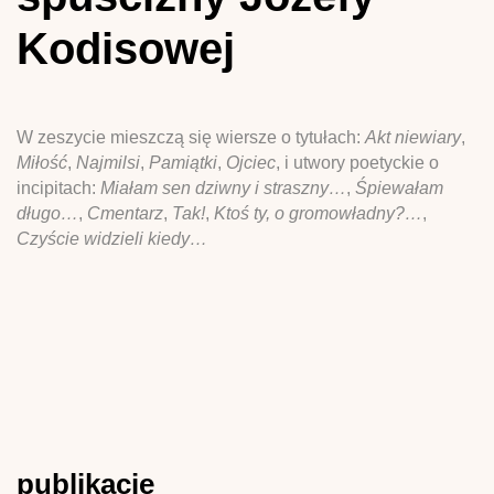
Kodisowej
W zeszycie mieszczą się wiersze o tytułach:
Akt niewiary
,
Miłość
,
Najmilsi
,
Pamiątki
,
Ojciec
, i utwory poetyckie o
incipitach:
Miałam sen dziwny i straszny…
,
Śpiewałam
długo…
,
Cmentarz
,
Tak!
,
Ktoś ty, o gromowładny?…
,
Czyście widzieli kiedy…
publikacje