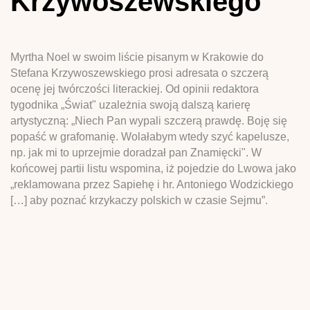
Krzywoszewskiego
Myrtha Noel w swoim liście pisanym w Krakowie do
Stefana Krzywoszewskiego prosi adresata o szczerą
ocenę jej twórczości literackiej. Od opinii redaktora
tygodnika „Świat" uzależnia swoją dalszą karierę
artystyczną: „Niech Pan wypali szczerą prawdę. Boję się
popaść w grafomanię. Wolałabym wtedy szyć kapelusze,
np. jak mi to uprzejmie doradzał pan Znamięcki". W
końcowej partii listu wspomina, iż pojedzie do Lwowa jako
„reklamowana przez Sapiehę i hr. Antoniego Wodzickiego
[…] aby poznać krzykaczy polskich w czasie Sejmu”.