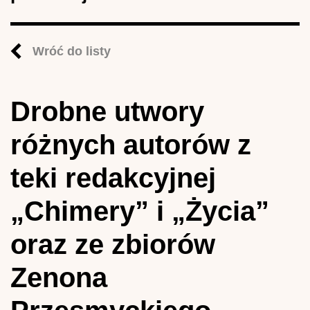
Wróć do listy
Drobne utwory
różnych autorów z
teki redakcyjnej
„Chimery” i „Życia”
oraz ze zbiorów
Zenona