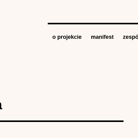
Jump to navigation
o projekcie
manifest
zespó
a