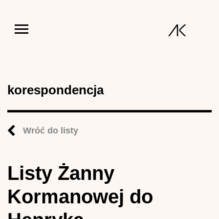
Jump to navigation
korespondencja
Wróć do listy
Listy Żanny
Kormanowej do