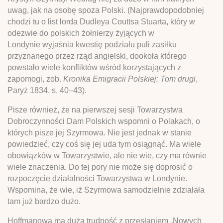
uwag, jak na osobę spoza Polski. (Najprawdopodobniej
chodzi tu o list lorda Dudleya Couttsa Stuarta, który w
odezwie do polskich żołnierzy żyjących w
Londynie wyjaśnia kwestię podziału puli zasiłku
przyznanego przez rząd angielski, dookoła którego
powstało wiele konfliktów wśród korzystających z
zapomogi, zob.
Kronika Emigracii Polskiej: Tom drugi
,
Paryż 1834, s. 40–43).
Pisze również, że na pierwszej sesji Towarzystwa
Dobroczynności Dam Polskich wspomni o Polakach, o
których pisze jej Szyrmowa. Nie jest jednak w stanie
powiedzieć, czy coś się jej uda tym osiągnąć. Ma wiele
obowiązków w Towarzystwie, ale nie wie, czy ma równie
wiele znaczenia. Do tej pory nie może się doprosić o
rozpoczęcie działalności Towarzystwa w Londynie.
Wspomina, że wie, iż Szyrmowa samodzielnie zdziałała
tam już bardzo dużo.
Hoffmanowa ma dużą trudność z przesłaniem „Nowych