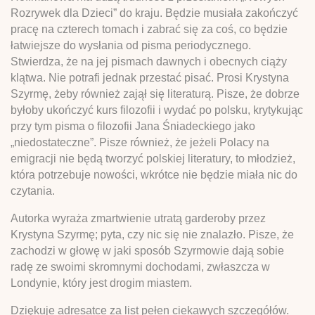
Rozrywek dla Dzieci” do kraju. Będzie musiała zakończyć
pracę na czterech tomach i zabrać się za coś, co będzie
łatwiejsze do wysłania od pisma periodycznego.
Stwierdza, że na jej pismach dawnych i obecnych ciąży
klątwa. Nie potrafi jednak przestać pisać. Prosi Krystyna
Szyrmę, żeby również zajął się literaturą. Pisze, że dobrze
byłoby ukończyć kurs filozofii i wydać po polsku, krytykując
przy tym pisma o filozofii Jana Śniadeckiego jako
„niedostateczne”. Pisze również, że jeżeli Polacy na
emigracji nie będą tworzyć polskiej literatury, to młodzież,
która potrzebuje nowości, wkrótce nie będzie miała nic do
czytania.
Autorka wyraża zmartwienie utratą garderoby przez
Krystyna Szyrmę; pyta, czy nic się nie znalazło. Pisze, że
zachodzi w głowę w jaki sposób Szyrmowie dają sobie
radę ze swoimi skromnymi dochodami, zwłaszcza w
Londynie, który jest drogim miastem.
Dziękuje adresatce za list pełen ciekawych szczegółów.