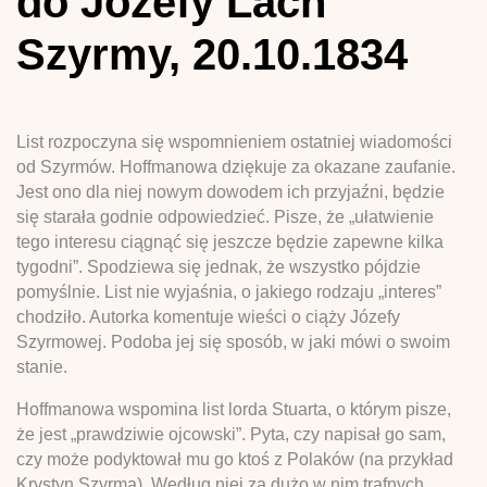
do Józefy Lach
Szyrmy, 20.10.1834
List rozpoczyna się wspomnieniem ostatniej wiadomości
od Szyrmów. Hoffmanowa dziękuje za okazane zaufanie.
Jest ono dla niej nowym dowodem ich przyjaźni, będzie
się starała godnie odpowiedzieć. Pisze, że „ułatwienie
tego interesu ciągnąć się jeszcze będzie zapewne kilka
tygodni”. Spodziewa się jednak, że wszystko pójdzie
pomyślnie. List nie wyjaśnia, o jakiego rodzaju „interes”
chodziło. Autorka komentuje wieści o ciąży Józefy
Szyrmowej. Podoba jej się sposób, w jaki mówi o swoim
stanie.
Hoffmanowa wspomina list lorda Stuarta, o którym pisze,
że jest „prawdziwie ojcowski”. Pyta, czy napisał go sam,
czy może podyktował mu go ktoś z Polaków (na przykład
Krystyn Szyrma). Według niej za dużo w nim trafnych