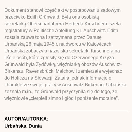
Dokument stanowi część akt w postępowaniu sądowym
przeciwko Edith Grünwald. Była ona osobistą
sekretarką Oberscharführera Herberta Kirschnera, szefa
registratury w Politische Abteilung KL Auschwitz. Edith
została zauważona i zatrzymana przez Danutę
Urbańską 26 maja 1945 r. na dworcu w Katowicach.
Urbańska zobaczyła nazwisko sekretarki Kirschnera na
liście osób, które zgłosiły się do Czerwonego Krzyża.
Grünwald była Żydówką, więźniarką obozów Auschwitz-
Birkenau, Ravensbrück, Malchow i zamierzała wyjechać
do Holicza na Słowacji. Zataiła jednak informacje o
charakterze swojej pracy w Auschwitz-Birkenau. Urbańska
zeznała m.in., że Grünwald przyczyniła się do tego, że
więźniowie „cierpieli zimno i głód i poniżenie moralne”.
AUTOR/AUTORKA:
Urbańska, Dunia