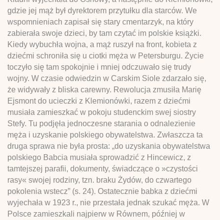
gdzie jej mąż był dyrektorem przytułku dla starców. We
wspomnieniach zapisał się stary cmentarzyk, na który
zabierała swoje dzieci, by tam czytać im polskie książki.
Kiedy wybuchła wojna, a mąż ruszył na front, kobieta z
dziećmi schroniła się u ciotki męża w Petersburgu. Życie
toczyło się tam spokojnie i mniej odczuwało się trudy
wojny. W czasie odwiedzin w Carskim Siole zdarzało się,
że widywały z bliska carewny. Rewolucja zmusiła Marię
Ejsmont do ucieczki z Klemionówki, razem z dziećmi
musiała zamieszkać w pokoju studenckim swej siostry
Stefy. Tu podjęła jednoczesne starania o odnalezienie
męża i uzyskanie polskiego obywatelstwa. Zwłaszcza ta
druga sprawa nie była prosta: „do uzyskania obywatelstwa
polskiego Babcia musiała sprowadzić z Hincewicz, z
tamtejszej parafii, dokumenty, świadczące o »czystości
rasy« swojej rodziny, tzn. braku Żydów, do czwartego
pokolenia wstecz” (s. 24). Ostatecznie babka z dziećmi
wyjechała w 1923 r., nie przestała jednak szukać męża. W
Polsce zamieszkali najpierw w Równem, później w