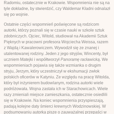
Radomiu, ostatecznie w Krakowie. Wspomnienia nie są na
tyle dokładne, by stwierdzić, czy Waldemar Kładni odnalazł
się po wojnie.
Ostatnie części wspomnień poświęcone są rodzicom
autorki, którzy poznali się w czasie nauki w szkole sztuk
zdobniczych. Ojciec, Witold, studiował na Akademii Sztuk
Pięknych w pracowni profesora Wojciecha Weissa, razem
z Wajdą i Kawalerowiczem. Wywodził się ze znanej i
utalentowanej rodziny. Jeden z jego stryjów, Wincenty, był
uczniem Matejki i współtworzył
Panoramę racławicką
. We
wspomnieniach pojawia się także wzmianka o drugim
stryju, Jerzym, który uczestniczył w ekshumacji zwłok
polskich oficerów w Katyniu. Ze względu na pracę Witolda,
który był inżynierem budowlanym, rodzina autorki wiele
podróżowała. Wojna zastała ich w Starachowicach. Wiele
razy zmieniali miejsce zamieszkania, ostatecznie osiedlili
się w Krakowie. Na koniec wspomnienia przyspieszają,
padają kolejne daty śmierci krewnych Wodzinowskiej. W
podsumowaniu autorka pisze o zauważalnej przepaści w