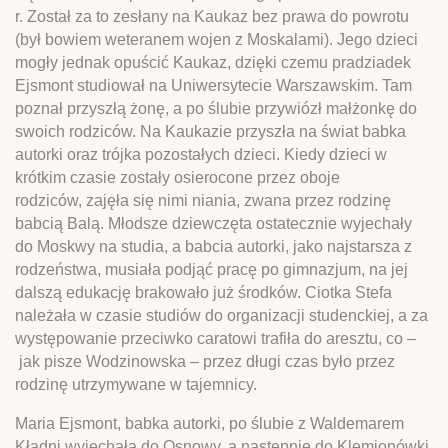
r. Został za to zesłany na Kaukaz bez prawa do powrotu
(był bowiem weteranem wojen z Moskalami). Jego dzieci
mogły jednak opuścić Kaukaz, dzięki czemu pradziadek
Ejsmont studiował na Uniwersytecie Warszawskim. Tam
poznał przyszłą żonę, a po ślubie przywiózł małżonkę do
swoich rodziców. Na Kaukazie przyszła na świat babka
autorki oraz trójka pozostałych dzieci. Kiedy dzieci w
krótkim czasie zostały osierocone przez oboje
rodziców, zajęła się nimi niania, zwana przez rodzinę
babcią Balą. Młodsze dziewczęta ostatecznie wyjechały
do Moskwy na studia, a babcia autorki, jako najstarsza z
rodzeństwa, musiała podjąć pracę po gimnazjum, na jej
dalszą edukację brakowało już środków. Ciotka Stefa
należała w czasie studiów do organizacji studenckiej, a za
występowanie przeciwko caratowi trafiła do aresztu, co –
jak pisze Wodzinowska – przez długi czas było przez
rodzinę utrzymywane w tajemnicy.
Maria Ejsmont, babka autorki, po ślubie z Waldemarem
Kładni wyjechała do Osnowy, a następnie do Klemionówki,