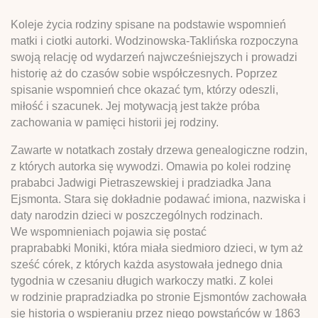
Koleje życia rodziny spisane na podstawie wspomnień
matki i ciotki autorki. Wodzinowska-Taklińska rozpoczyna
swoją relację od wydarzeń najwcześniejszych i prowadzi
historię aż do czasów sobie współczesnych. Poprzez
spisanie wspomnień chce okazać tym, którzy odeszli,
miłość i szacunek. Jej motywacją jest także próba
zachowania w pamięci historii jej rodziny.
Zawarte w notatkach zostały drzewa genealogiczne rodzin,
z których autorka się wywodzi. Omawia po kolei rodzinę
prababci Jadwigi Pietraszewskiej i pradziadka Jana
Ejsmonta. Stara się dokładnie podawać imiona, nazwiska i
daty narodzin dzieci w poszczególnych rodzinach.
We wspomnieniach pojawia się postać
praprababki Moniki, która miała siedmioro dzieci, w tym aż
sześć córek, z których każda asystowała jednego dnia
tygodnia w czesaniu długich warkoczy matki. Z kolei
w rodzinie prapradziadka po stronie Ejsmontów zachowała
się historia o wspieraniu przez niego powstańców w 1863