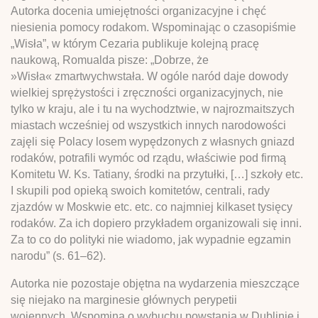
Autorka docenia umiejętności organizacyjne i chęć
niesienia pomocy rodakom. Wspominając o czasopiśmie
„Wisła”, w którym Cezaria publikuje kolejną pracę
naukową, Romualda pisze: „Dobrze, że
»Wisła« zmartwychwstała. W ogóle naród daje dowody
wielkiej sprężystości i zręczności organizacyjnych, nie
tylko w kraju, ale i tu na wychodztwie, w najrozmaitszych
miastach wcześniej od wszystkich innych narodowości
zajęli się Polacy losem wypędzonych z własnych gniazd
rodaków, potrafili wymóc od rządu, właściwie pod firmą
Komitetu W. Ks. Tatiany, środki na przytułki, […] szkoły etc.
I skupili pod opieką swoich komitetów, centrali, rady
zjazdów w Moskwie etc. etc. co najmniej kilkaset tysięcy
rodaków. Za ich dopiero przykładem organizowali się inni.
Za to co do polityki nie wiadomo, jak wypadnie egzamin
narodu” (s. 61–62).
Autorka nie pozostaje objętna na wydarzenia mieszczące
się niejako na marginesie głównych perypetii
wojennych. Wspomina o wybuchu powstania w Dublinie i