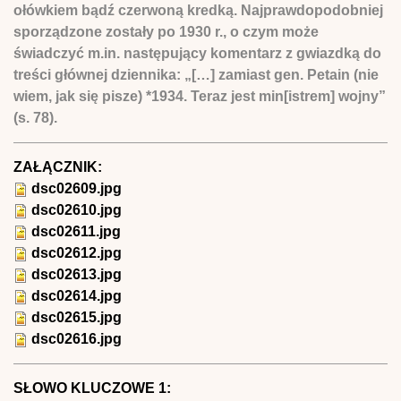
ołówkiem bądź czerwoną kredką. Najprawdopodobniej
sporządzone zostały po 1930 r., o czym może
świadczyć m.in. następujący komentarz z gwiazdką do
treści głównej dziennika: „[…] zamiast gen. Petain (nie
wiem, jak się pisze) *1934. Teraz jest min[istrem] wojny”
(s. 78).
ZAŁĄCZNIK:
dsc02609.jpg
dsc02610.jpg
dsc02611.jpg
dsc02612.jpg
dsc02613.jpg
dsc02614.jpg
dsc02615.jpg
dsc02616.jpg
SŁOWO KLUCZOWE 1: