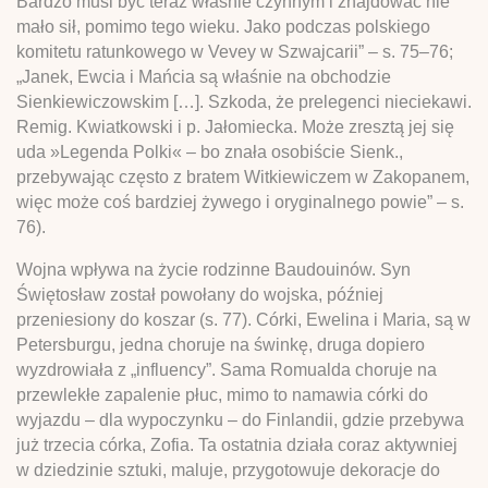
Bardzo musi być teraz właśnie czynnym i znajdować nie
mało sił, pomimo tego wieku. Jako podczas polskiego
komitetu ratunkowego w Vevey w Szwajcarii” – s. 75–76;
„Janek, Ewcia i Mańcia są właśnie na obchodzie
Sienkiewiczowskim […]. Szkoda, że prelegenci nieciekawi.
Remig. Kwiatkowski i p. Jałomiecka. Może zresztą jej się
uda »Legenda Polki« – bo znała osobiście Sienk.,
przebywając często z bratem Witkiewiczem w Zakopanem,
więc może coś bardziej żywego i oryginalnego powie” – s.
76).
Wojna wpływa na życie rodzinne Baudouinów. Syn
Świętosław został powołany do wojska, później
przeniesiony do koszar (s. 77). Córki, Ewelina i Maria, są w
Petersburgu, jedna choruje na świnkę, druga dopiero
wyzdrowiała z „influency”. Sama Romualda choruje na
przewlekłe zapalenie płuc, mimo to namawia córki do
wyjazdu – dla wypoczynku – do Finlandii, gdzie przebywa
już trzecia córka, Zofia. Ta ostatnia działa coraz aktywniej
w dziedzinie sztuki, maluje, przygotowuje dekoracje do