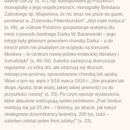
dawne rzeczy” (s. 47), np. korespondencję Puszkina i
monografię o jego współczesnych, monografię Bohdana
Zaleskiego itp. Wspomina, że nic teraz nie pisze do gazet,
ponieważ w „Dzienniku Petersburskim” „zbyt mało miejsca”
(s. 49), „w »Głosie Polskim« gospodaruje wstrętny dla
mnie z powodu biednego Darka W. Baranowski – jego
intrygi były głównym powodem choroby Darka – a do
innych pism nie pisałabym ze względu na kierunek.
Moskwa – to centrum nowej polsko-endeckiej literatury i
żurnalistyki” (s. 49–50). Autorka zazwyczaj diariuszuje
regularnie, co kilka dni, ale zdarzają się dłuższe,
miesięczne przerwy, spowodowane chorobą lub apatią.
Mówi o tym np. wpis z 5/18 marca 1916 r.: „Nie pisałam tak
długo. Apatia, brak wiary, jakiej takiej pewności co do
przyszłości naszej” (s. 33). Po czym opisuje wydarzenia,
które aktualnie wstrząsają społeczeństwem: „Pod Verdun
mordują się już 25 dni – i Niemcy, po stracie, jak tutejsi
strategowie dziennikarscy twierdzą, 200 tys. ludzi –
zaledwo zdołali jeden front zdobyć” (s. 33).