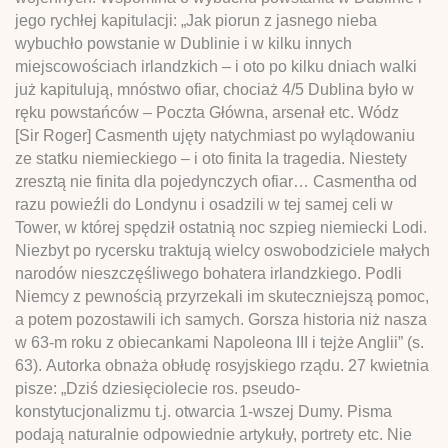
jego rychłej kapitulacji: „Jak piorun z jasnego nieba
wybuchło powstanie w Dublinie i w kilku innych
miejscowościach irlandzkich – i oto po kilku dniach walki
już kapitulują, mnóstwo ofiar, chociaż 4/5 Dublina było w
ręku powstańców – Poczta Główna, arsenał etc. Wódz
[Sir Roger] Casmenth ujęty natychmiast po wylądowaniu
ze statku niemieckiego – i oto finita la tragedia. Niestety
zresztą nie finita dla pojedynczych ofiar… Casmentha od
razu powieźli do Londynu i osadzili w tej samej celi w
Tower, w której spędził ostatnią noc szpieg niemiecki Lodi.
Niezbyt po rycersku traktują wielcy oswobodziciele małych
narodów nieszczęśliwego bohatera irlandzkiego. Podli
Niemcy z pewnością przyrzekali im skuteczniejszą pomoc,
a potem pozostawili ich samych. Gorsza historia niż nasza
w 63-m roku z obiecankami Napoleona III i tejże Anglii” (s.
63). Autorka obnaża obłudę rosyjskiego rządu. 27 kwietnia
pisze: „Dziś dziesięciolecie ros. pseudo-
konstytucjonalizmu t.j. otwarcia 1-wszej Dumy. Pisma
podają naturalnie odpowiednie artykuły, portrety etc. Nie