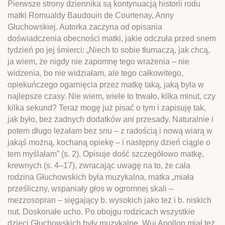
Pierwsze strony dziennika są kontynuacją historii rodu
matki Romualdy Baudouin de Courtenay, Anny
Głuchowskiej. Autorka zaczyna od opisania
doświadczenia obecności matki, jakie odczuła przed snem
tydzień po jej śmierci: „Niech to sobie tłumaczą, jak chcą,
ja wiem, że nigdy nie zapomnę tego wrażenia – nie
widzenia, bo nie widziałam, ale tego całkowitego,
opiekuńczego ogarnięcia przez matkę taką, jaką była w
najlepsze czasy. Nie wiem, wiele to trwało, kilka minut, czy
kilka sekund? Teraz mogę już pisać o tym i zapisuję tak,
jak było, bez żadnych dodatków ani przesady. Naturalnie i
potem długo leżałam bez snu – z radością i nową wiarą w
jakąś możną, kochaną opiekę – i następny dzień ciągle o
tem myślałam” (s. 2). Opisuje dość szczegółowo matkę,
krewnych (s. 4–17), zwracając uwagę na to, że cała
rodzina Głuchowskich była muzykalna, matka „miała
prześliczny, wspaniały głos w ogromnej skali –
mezzosopran – sięgający b. wysokich jako też i b. niskich
nut. Doskonałe ucho. Po obojgu rodzicach wszystkie
dzieci Głuchowskich były muzykalne. Wuj Apollon miał też