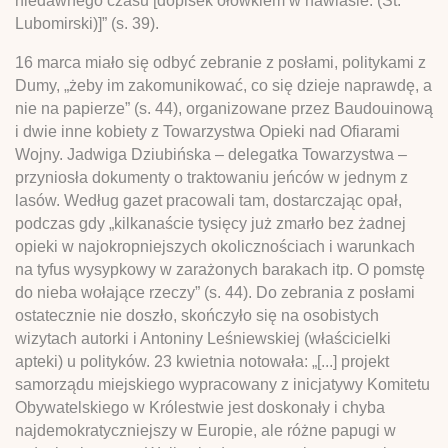
niedawnego czasu [dopisek ołówkiem w nawiasie: (St.
Lubomirski)]” (s. 39).
16 marca miało się odbyć zebranie z posłami, politykami z
Dumy, „żeby im zakomunikować, co się dzieje naprawdę, a
nie na papierze” (s. 44), organizowane przez Baudouinową
i dwie inne kobiety z Towarzystwa Opieki nad Ofiarami
Wojny. Jadwiga Dziubińska – delegatka Towarzystwa –
przyniosła dokumenty o traktowaniu jeńców w jednym z
lasów. Według gazet pracowali tam, dostarczając opał,
podczas gdy „kilkanaście tysięcy już zmarło bez żadnej
opieki w najokropniejszych okolicznościach i warunkach
na tyfus wysypkowy w zarażonych barakach itp. O pomstę
do nieba wołające rzeczy” (s. 44). Do zebrania z posłami
ostatecznie nie doszło, skończyło się na osobistych
wizytach autorki i Antoniny Leśniewskiej (właścicielki
apteki) u polityków. 23 kwietnia notowała: „[...] projekt
samorządu miejskiego wypracowany z inicjatywy Komitetu
Obywatelskiego w Królestwie jest doskonały i chyba
najdemokratyczniejszy w Europie, ale różne papugi w