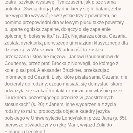
teatru, szykuje wystawę. Tymczasem, jak pisze sama
autorka: „Swoją drogą były dni, kiedy się b. bałam, żeby
nie wypadło wzywać je wszystkie trzy z powrotem, bo
pomimo przepowiedni dra w lewym płucu także powstały
b. uparte ogniska zapalne, dołączyło się zapalenie
opłucnej b. bolesne itp.” (s. 19). Najstarsza córka, Cezaria,
została dyrektorką pierwszego gimnazjum klasycznego dla
dziewcząt w Warszawie. Wiadomość ta została
przekazana listownie mężowi, Janowi Baudouinowi de
Courtenay, przez prof. Brocka z Norwegii, do którego z
kolei pisał prof. Aleksander Brückner, przekazując
informacje od Cezarii. Listy, które pisała sama Cezaria, nie
docierały do rodziny, czego musiała się domyślać, skoro
odważyła się szukać kontaktu z rodzicami właśnie przez
Brücknera, pozostającego przecież w „zaostrzonych
stosunkach” (s. 20) z Janem. Inne wydarzenia z życia
rodziny to m.in.: propozycja objęcia katedry języka
polskiego w Uniwersytecie Londyńskim przez Jana (s. 65),
pierwsze oświadczyny o rękę Marii, wyjazd Zofii do
Finlandii (Lepokoti).