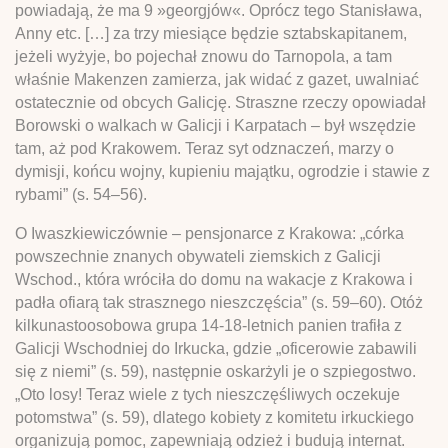
powiadają, że ma 9 »georgjów«. Oprócz tego Stanisława,
Anny etc. […] za trzy miesiące będzie sztabskapitanem,
jeżeli wyżyje, bo pojechał znowu do Tarnopola, a tam
właśnie Makenzen zamierza, jak widać z gazet, uwalniać
ostatecznie od obcych Galicję. Straszne rzeczy opowiadał
Borowski o walkach w Galicji i Karpatach – był wszędzie
tam, aż pod Krakowem. Teraz syt odznaczeń, marzy o
dymisji, końcu wojny, kupieniu majątku, ogrodzie i stawie z
rybami” (s. 54–56).
O Iwaszkiewiczównie – pensjonarce z Krakowa: „córka
powszechnie znanych obywateli ziemskich z Galicji
Wschod., która wróciła do domu na wakacje z Krakowa i
padła ofiarą tak strasznego nieszczęścia” (s. 59–60). Otóż
kilkunastoosobowa grupa 14-18-letnich panien trafiła z
Galicji Wschodniej do Irkucka, gdzie „oficerowie zabawili
się z niemi” (s. 59), następnie oskarżyli je o szpiegostwo.
„Oto losy! Teraz wiele z tych nieszczęśliwych oczekuje
potomstwa” (s. 59), dlatego kobiety z komitetu irkuckiego
organizują pomoc, zapewniają odzież i budują internat.