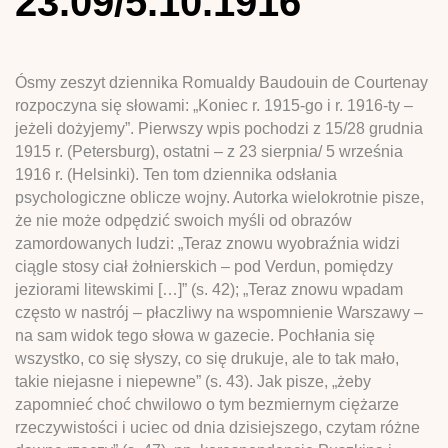
23.09/5.10.1916
Ósmy zeszyt dziennika Romualdy Baudouin de Courtenay
rozpoczyna się słowami: „Koniec r. 1915-go i r. 1916-ty –
jeżeli dożyjemy”. Pierwszy wpis pochodzi z 15/28 grudnia
1915 r. (Petersburg), ostatni – z 23 sierpnia/ 5 września
1916 r. (Helsinki). Ten tom dziennika odsłania
psychologiczne oblicze wojny. Autorka wielokrotnie pisze,
że nie może odpędzić swoich myśli od obrazów
zamordowanych ludzi: „Teraz znowu wyobraźnia widzi
ciągle stosy ciał żołnierskich – pod Verdun, pomiędzy
jeziorami litewskimi […]” (s. 42); „Teraz znowu wpadam
często w nastrój – płaczliwy na wspomnienie Warszawy –
na sam widok tego słowa w gazecie. Pochłania się
wszystko, co się słyszy, co się drukuje, ale to tak mało,
takie niejasne i niepewne” (s. 43). Jak pisze, „żeby
zapomnieć choć chwilowo o tym bezmiernym ciężarze
rzeczywistości i uciec od dnia dzisiejszego, czytam różne