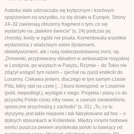
Autorka stale odznaczała się krytycznym i trzeźwym
spojrzeniem na wszystko, co się działo w Europie. Strony
24–32 zawierają obszerny fragment o tym, co się
wydarzyło na „dalekim świecie” (s. 24) podczas jej
choroby, kiedy w ogóle nie pisała. Komentowała wszelkie
wydarzenia z właściwym sobie dystansem,
obiektywizmem, ale i nutą niebezpodstawnej ironii, np.
„Dmowski, przyjmowany obiadem w ambasadzie rosyjskiej
w Londynie, po wizytach w Paryżu, Rzymie – do Tokio nie
zdążył wstąpić tym razem – zjechał na zjazd endecki do
Losanny. Ciekawa jestem, dlaczego w tym samym czasie
Piltz, który stał na czele […] biura korespond. w Losannie
(polit. niepodległ.), wystąpił z niego. Projekta i plany co do
przyszłej Polski coraz niby nowe, a zawsze nieokreślone,
sprzeczne przychodzą z zachodu” (s. 31); „To, co tu
słyszymy, jest takie niejasne i tak fabrykowane ad hoc – o
dobrych stosunkach w Królestwie. Między innymi hiobowe
wieści puszcza pewien arystokrata polski tu bawiący od