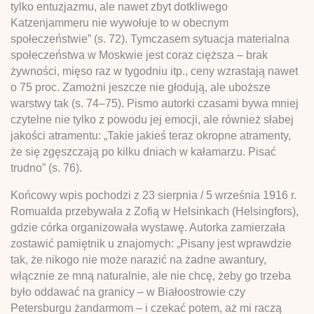
tylko entuzjazmu, ale nawet zbyt dotkliwego
Katzenjammeru nie wywołuje to w obecnym
społeczeństwie” (s. 72). Tymczasem sytuacja materialna
społeczeństwa w Moskwie jest coraz cięższa – brak
żywności, mięso raz w tygodniu itp., ceny wzrastają nawet
o 75 proc. Zamożni jeszcze nie głodują, ale uboższe
warstwy tak (s. 74–75). Pismo autorki czasami bywa mniej
czytelne nie tylko z powodu jej emocji, ale również słabej
jakości atramentu: „Takie jakieś teraz okropne atramenty,
że się zgęszczają po kilku dniach w kałamarzu. Pisać
trudno” (s. 76).
Końcowy wpis pochodzi z 23 sierpnia / 5 września 1916 r.
Romualda przebywała z Zofią w Helsinkach (Helsingfors),
gdzie córka organizowała wystawę. Autorka zamierzała
zostawić pamiętnik u znajomych: „Pisany jest wprawdzie
tak, że nikogo nie może narazić na żadne awantury,
włącznie ze mną naturalnie, ale nie chcę, żeby go trzeba
było oddawać na granicy – w Białoostrowie czy
Petersburgu żandarmom – i czekać potem, aż mi raczą