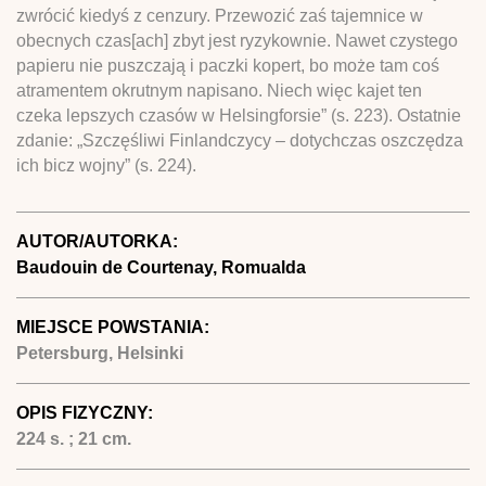
zwrócić kiedyś z cenzury. Przewozić zaś tajemnice w
obecnych czas[ach] zbyt jest ryzykownie. Nawet czystego
papieru nie puszczają i paczki kopert, bo może tam coś
atramentem okrutnym napisano. Niech więc kajet ten
czeka lepszych czasów w Helsingforsie” (s. 223). Ostatnie
zdanie: „Szczęśliwi Finlandczycy – dotychczas oszczędza
ich bicz wojny” (s. 224).
AUTOR/AUTORKA:
Baudouin de Courtenay, Romualda
MIEJSCE POWSTANIA:
Petersburg, Helsinki
OPIS FIZYCZNY:
224 s. ; 21 cm.