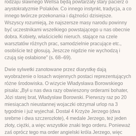
rodzaju sławnego Wellsa będą powtarzały stary pacierz o
arystokratyzmie Polaków. Co innego instynkt, tradycja, a co
innego twórcze przekonania i dążności dzisiejsze.
Wszyscy rozumieją, że najszersze masy narodu powinny
być uczestnikami wszelkiego powstającego u nas obecnie
dobra. Kobiety, właścicielki nieruch. stające na czele
warsztatów różnych prac, samodzielnie pracujące etc.,
osobiście też głosują. Jeszcze nigdzie nie wychodzą i
czują się osłabione” (s. 68–69).
Dwie sylwetki zanotowane przez diarystkę dają
wyobrażenie o losach wojennych postaci reprezentujących
różne środowiska. O wizycie Władysława Borowskiego
pisała: „Był u nas dwa razy obwieszony orderami bohater,
Józi starej brat, Władysław Borowski. Pierwszy raz po 20
miesiącach nieustannej wojaczki otrzymał urlop na 3
tygodnie i już wyjechał. Dostał 4 Krzyże Jerzego (dwa
srebrne i dwa szczerozłote), 4 medale Jerzego, też jeden
złoty, ciężki, a więc wszystkie znaki tego orderu. Ponieważ
zaś oprócz tego ma order angielski króla Jerzego, więc