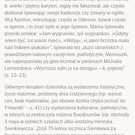
b. wielki i piękny baryton, nigdy nie fałszował, ale często
dodawał śpiewając swoje kadencje czy zmiany w ogóle.
Wuj Apollon, mieszkając często w Odessie, bywał często
w operze, i to znać było w jego śpiewie. Mama śpiewała
piosnki polskie: »Jam wygnaniec, tyś wygnanka«, »Gdyby
orłem być, lot sokoli mieć«, »Wiliją«, »Latem brzózka mała
nad listkiem płakała«”, śpiewała też „dużo ukraińskich z
prawdziwym ludowym zacięciem, patriotyczne, Moniuszki,
ale najwspanialej jej głos brzmiał w pieśniach Michaiła
Lermontowa: »Wychozu odin ja na dorogu« – b. pięknej”
(s. 12–13).
Głównym tematem dziennika są wydarzenia historyczne,
życie rodzinne, problemy dnia codziennego (np. wzrost
cen, brak materiałów, „po obuwie trzeba chyba jechać do
Finlandii” – s. 41) czy wydarzenia kulturalne, patriotyczne,
w których uczestniczyła rodzina Baudouinów (np. obchody
3 maja w polskich szkołach albo urodziny Henryka
Sienkiewicza: „Dziś 70-letnia rocznica Sienkiewicza.