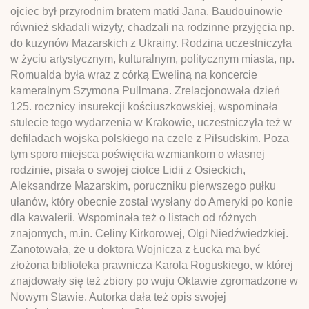
ojciec był przyrodnim bratem matki Jana. Baudouinowie
również składali wizyty, chadzali na rodzinne przyjęcia np.
do kuzynów Mazarskich z Ukrainy. Rodzina uczestniczyła
w życiu artystycznym, kulturalnym, politycznym miasta, np.
Romualda była wraz z córką Eweliną na koncercie
kameralnym Szymona Pullmana. Zrelacjonowała dzień
125. rocznicy insurekcji kościuszkowskiej, wspominała
stulecie tego wydarzenia w Krakowie, uczestniczyła też w
defiladach wojska polskiego na czele z Piłsudskim. Poza
tym sporo miejsca poświęciła wzmiankom o własnej
rodzinie, pisała o swojej ciotce Lidii z Osieckich,
Aleksandrze Mazarskim, poruczniku pierwszego pułku
ułanów, który obecnie został wysłany do Ameryki po konie
dla kawalerii. Wspominała też o listach od różnych
znajomych, m.in. Celiny Kirkorowej, Olgi Niedźwiedzkiej.
Zanotowała, że u doktora Wojnicza z Łucka ma być
złożona biblioteka prawnicza Karola Roguskiego, w której
znajdowały się też zbiory po wuju Oktawie zgromadzone w
Nowym Stawie. Autorka dała też opis swojej