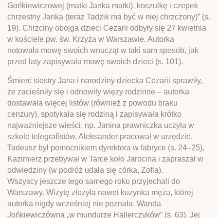
Gońkiewiczowej (matki Janka matki), koszulkę i czepek
chrzestny Janka (teraz Tadzik ma być w niej chrzczony)” (s.
19). Chrzciny obojga dzieci Cezarii odbyły się 27 kwietnia
w kościele pw. św. Krzyża w Warszawie. Autorka
notowała mowę swoich wnucząt w taki sam sposób, jak
przed laty zapisywała mowę swoich dzieci (s. 101).
Śmierć siostry Jana i narodziny dziecka Cezarii sprawiły,
że zacieśniły się i odnowiły więzy rodzinne – autorka
dostawała więcej listów (również z powodu braku
cenzury), spotykała się rodziną i zapisywała krótko
najważniejsze wieści, np. Janina prawniczka uczyła w
szkole telegrafistów, Aleksander pracował w urzędzie,
Tadeusz był pomocnikiem dyrektora w fabryce (s. 24–25),
Kazimierz przebywał w Tarce koło Jarocina i zapraszał w
odwiedziny (w podróż udała się córka, Zofia).
Wszyscy jeszcze tego samego roku przyjechali do
Warszawy. Wizytę złożyła nawet kuzynka męża, której
autorka nigdy wcześniej nie poznała, Wanda
Jońkiewiczówna „w mundurze Hallerczyków” (s. 63). Jej