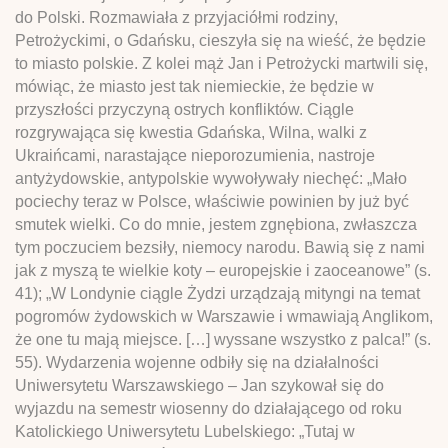
do Polski. Rozmawiała z przyjaciółmi rodziny,
Petrożyckimi, o Gdańsku, cieszyła się na wieść, że będzie
to miasto polskie. Z kolei mąż Jan i Petrożycki martwili się,
mówiąc, że miasto jest tak niemieckie, że będzie w
przyszłości przyczyną ostrych konfliktów. Ciągle
rozgrywająca się kwestia Gdańska, Wilna, walki z
Ukraińcami, narastające nieporozumienia, nastroje
antyżydowskie, antypolskie wywoływały niechęć: „Mało
pociechy teraz w Polsce, właściwie powinien by już być
smutek wielki. Co do mnie, jestem zgnębiona, zwłaszcza
tym poczuciem bezsiły, niemocy narodu. Bawią się z nami
jak z myszą te wielkie koty – europejskie i zaoceanowe” (s.
41); „W Londynie ciągle Żydzi urządzają mityngi na temat
pogromów żydowskich w Warszawie i wmawiają Anglikom,
że one tu mają miejsce. […] wyssane wszystko z palca!” (s.
55). Wydarzenia wojenne odbiły się na działalności
Uniwersytetu Warszawskiego – Jan szykował się do
wyjazdu na semestr wiosenny do działającego od roku
Katolickiego Uniwersytetu Lubelskiego: „Tutaj w