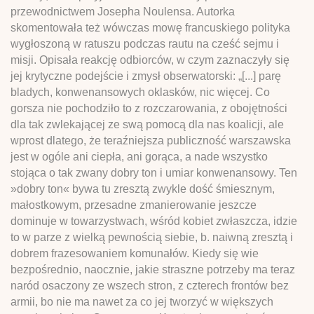
przewodnictwem Josepha Noulensa. Autorka
skomentowała też wówczas mowę francuskiego polityka
wygłoszoną w ratuszu podczas rautu na cześć sejmu i
misji. Opisała reakcję odbiorców, w czym zaznaczyły się
jej krytyczne podejście i zmysł obserwatorski: „[...] parę
bladych, konwenansowych oklasków, nic więcej. Co
gorsza nie pochodziło to z rozczarowania, z obojętności
dla tak zwlekającej ze swą pomocą dla nas koalicji, ale
wprost dlatego, że teraźniejsza publiczność warszawska
jest w ogóle ani ciepła, ani gorąca, a nade wszystko
stojąca o tak zwany dobry ton i umiar konwenansowy. Ten
»dobry ton« bywa tu zresztą zwykle dość śmiesznym,
małostkowym, przesadne zmanierowanie jeszcze
dominuje w towarzystwach, wśród kobiet zwłaszcza, idzie
to w parze z wielką pewnością siebie, b. naiwną zresztą i
dobrem frazesowaniem komunałów. Kiedy się wie
bezpośrednio, naocznie, jakie straszne potrzeby ma teraz
naród osaczony ze wszech stron, z czterech frontów bez
armii, bo nie ma nawet za co jej tworzyć w większych