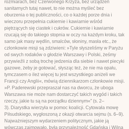
rozmiarach, bez Czerwonego Krzyża, bez urządzeń
sanitarnych tutaj nawet, to nie można myśleć bez
oburzenia o tej publiczności, co o każdej porze dnia i
wieczoru przepełnia cukiernie i kawiarnie wśród
piętrzących się ciastek i cukrów. Cukiernie i kawiarnie
rzucają się do takiego stopnia w oczy na każdym kroku, tak
samo jak masy wędlin, smalców, słoniny, masła etc., że
członkowie misji są zdziwieni: »Tyle słyszeliśmy w Paryżu
od swych rodaków o głodzie Warszawy i Polski, żeśmy
przywieźli z sobą trochę jedzenia dla siebie i nawet piecyki
gazowe, żeby je gotować, słysząc też, że nie ma opału,
tymczasem o ileż więcej tu jest wszystkiego aniżeli we
Francji czy Anglii«, mówią dziennikarzom członkowie misji.
»P. Paderewski przepraszał nas na dworcu, że uboga
Warszawa nie może nam dostarczyć takich wygód i takich
rzeczy, jakie tu są na porządku dziennym«” (s. 2–
3). Diarystka wierzyła w pomoc koalicji. Cytowała mowę
Piłsudskiego, wygłoszoną z okazji otwarcia sejmu (s. 6–9).
Najważniejszym wydarzeniem politycznym, jakie ją
wówczas zajmowało, była przynależność Gdańska i Wilna