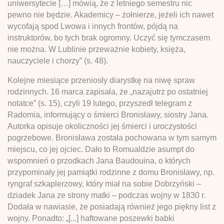
uniwersytecie […] mówią, że z letniego semestru nic
pewno nie będzie. Akademicy – żołnierze, jeżeli ich nawet
wycofają spod Lwowa i innych frontów, pójdą na
instruktorów, bo tych brak ogromny. Uczyć się tymczasem
nie można. W Lublinie przeważnie kobiety, księża,
nauczyciele i chorzy” (s. 48).
Kolejne miesiące przeniosły diarystkę na niwę spraw
rodzinnych. 16 marca zapisała, że „nazajutrz po ostatniej
notatce” (s. 15), czyli 19 lutego, przyszedł telegram z
Radomia, informujący o śmierci Bronisławy, siostry Jana.
Autorka opisuje okoliczności jej śmierci i uroczystości
pogrzebowe. Bronisława została pochowana w tym samym
miejscu, co jej ojciec. Dało to Romualdzie asumpt do
wspomnień o przodkach Jana Baudouina, o których
przypominały jej pamiątki rodzinne z domu Bronisławy, np.
ryngraf szkaplerzowy, który miał na sobie Dobrzyński –
dziadek Jana ze strony matki – podczas wojny w 1830 r.
Dodała w nawiasie, że posiadają również jego piękny list z
wojny. Ponadto: „[...] haftowane poszewki babki